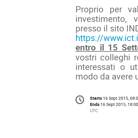
Proprio per val
investimento, 
presso il sito IN
https://www.ict.
entro il 15 Set
vostri colleghi 
interessati o ut
modo da avere u
Conference
Starts
16 Sept 2015, 08:
Date/Time
information
Ends
16 Sept 2015, 18:0
All
UTC
times
are
in
UTC