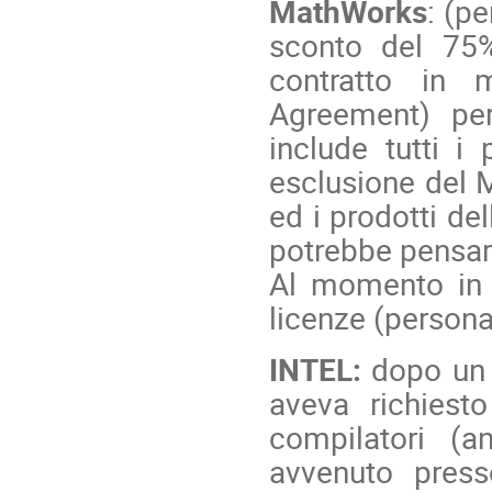
MathWorks
: (p
sconto del 75%
contratto in 
Agreement) pe
include tutti i
esclusione del
ed i prodotti de
potrebbe pensare
Al momento in 
licenze (persona
INTEL:
dopo un p
aveva richiest
compilatori (a
avvenuto press