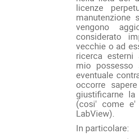
licenze perpet
manutenzione s
vengono aggio
considerato im
vecchie o ad esse
ricerca esterni
mio possesso s
eventuale contra
occorre saper
giustificarne l
(cosi' come e'
LabView).
In particolare: