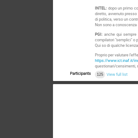
INTEL:
dopo un primo cont
diretto, avvenuto presso 
di politica, verso un con
Non sono a conoscenza d
PGI:
anche qui sempre ne
compilatori "semplici" o 
Qui so di qualche licenza
Proprio per valutare l'eff
https://www.ict.inaf.it/i
questionari/censimenti, m
Participants
125
View full list