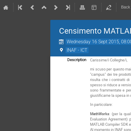
Back
Censimento MATLAB,
Wednesday 16 Sept 2015, 08:0
INAF - ICT
Carissime/i Colleghe/i,
Description
mi scuso per questo mail
"campus" dei tre prodotti
risulta che i contratti 
spesso si riduce a version
sono frammentate e per 
giustificarne la spesa in
In particolare:
MathWorks
: (per la qu
Evaluation Agreement) p
MATLAB Compiler SDK ed i 
Al momento in INAF sono p