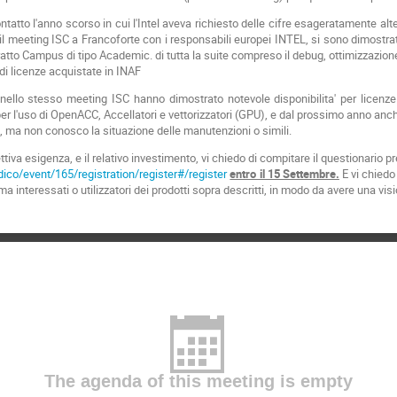
atto l'anno scorso in cui l'Intel aveva richiesto delle cifre esageratamente alte 
il meeting ISC a Francoforte con i responsabili europei INTEL, si sono dimostrat
tratto Campus di tipo Academic. di tutta la suite compreso il debug, ottimizzazio
i licenze acquistate in INAF
llo stesso meeting ISC hanno dimostrato notevole disponibilita' per licenze
per l'uso di OpenACC, Accellatori e vettorizzatori (GPU), e dal prossimo anno anc
, ma non conosco la situazione delle manutenzioni o simili.
ettiva esigenza, e il relativo investimento, vi chiedo di compitare il questionario pr
ndico/event/165/registration/register#/register
entro il 15 Settembre.
E vi chiedo 
a interessati o utilizzatori dei prodotti sopra descritti, in modo da avere una vis
The agenda of this meeting is empty