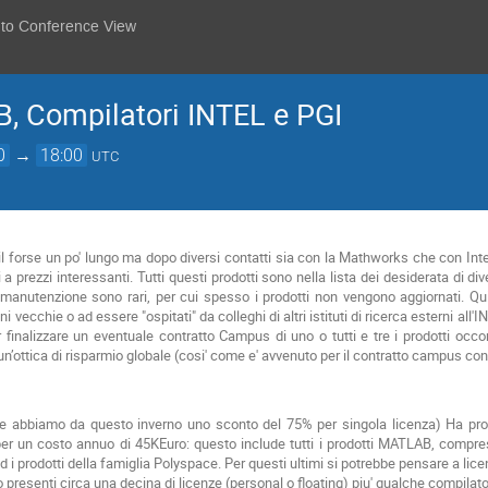
 to Conference View
 Compilatori INTEL e PGI
0
→
18:00
UTC
 forse un po' lungo ma dopo diversi contatti sia con la Mathworks che con Intel
 a prezzi interessanti. Tutti questi prodotti sono nella lista dei desiderata di d
di manutenzione sono rari, per cui spesso i prodotti non vengono aggiornati. Qu
i vecchie o ad essere "ospitati" da colleghi di altri istituti di ricerca esterni a
finalizzare un eventuale contratto Campus di uno o tutti e tre i prodotti oc
 un’ottica di risparmio globale (cosi' come e' avvenuto per il contratto campus co
ale abbiamo da questo inverno uno sconto del 75% per singola licenza) Ha pr
er un costo annuo di 45KEuro: questo include tutti i prodotti MATLAB, compres
prodotti della famiglia Polyspace. Per questi ultimi si potrebbe pensare a licenz
resenti circa una decina di licenze (personal o floating) piu' qualche compilato