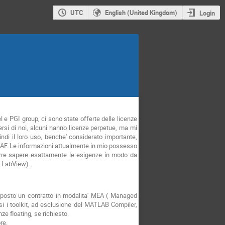
UTC
English (United Kingdom)
Login
 e PGI group, ci sono state offerte delle licenze
iversi di noi, alcuni hanno licenze perpetue, ma mi
indi il loro uso, benche' considerato importante,
ll'INAF. Le informazioni attualmente in mio possesso
corre sapere esattamente le esigenze in modo da
n LabView).
oposto un contratto in modalita' MEA ( Managed
i i toolkit, ad esclusione del MATLAB Compiler,
e floating, se richiesto.
re.