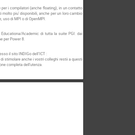
per i compilatori (anche floating), in un contatto
i molto piu' disponibili, anche per un loro cambio
ne, uso di MPI o di OpenMPI.
 Educationa/Academic di tutta la suite PGI: dai
he per Power 8.
esso il sito INDIGo dell’ICT :
di stimolare anche i vostri colleghi restii a questi
ione completa dell'utenza.