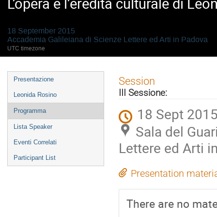
L’opera e l’eredità culturale di L
18 September 2015
Accademia Galileiana di Scienze Lettere ed Arti in Padova
UTC timezone
Event
Session
Presentazione
menu
III Sessione:
Leonida Rosino
18 Sept 2015
Programma
Sala del Guar
Lista Speaker
Eventi Correlati
Lettere ed Arti 
Participant List
Presentation materi
There are no mater