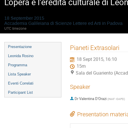
L’opera e l’eredità culturale di L
18 September 2015
Accademia Galileiana di Scienze Lettere ed Arti in Padova
UTC timezone
Event
Pianeti Extrasolari
Presentazione
menu
Leonida Rosino
18 Sept 2015, 16:10
Programma
15m
Sala del Guariento (Accad
Lista Speaker
Eventi Correlati
Speaker
Participant List
Dr
Valentina D'Orazi
(
INAF -OAPD
)
Presentation materi