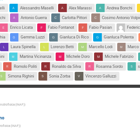
lli
Alessandro Maselli
Alex Marassi
Andrea Bonchi
chi
Antonio Guerra
Carlotta Pittori
Cosimo Antonio Volpic
Enrico Licata
Fabio Fontanot
Fabio Pasian
Federic
hia
Gemma Luzzi
Gianluca Di Rico
Gianluca Polenta
Laura Spinella
Lorenzo Betti
Marcello Lodi
Marco 
ini
Martina Vicinanza
Michele Doro
Michele Fabrizio
Romolo Politi
Ronaldo da Silva
Rosanna Sordo
s
Simona Righini
Sonia Zorba
Vincenzo Galluzzi
 Astrofisica (INAF)
)
ano
trofisica (INAF)
)