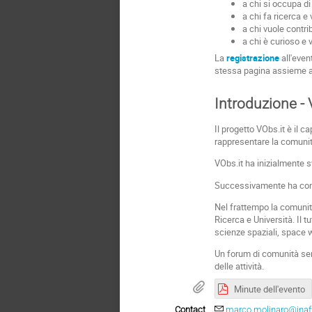
a chi si occupa di 
a chi fa ricerca e 
a chi vuole contri
a chi è curioso e
La
registrazione
all'even
stessa pagina assieme agl
Introduzione - 
Il progetto VObs.it è il c
rappresentare la comunit
VObs.it ha inizialmente sv
Successivamente ha contri
Nel frattempo la comunità 
Ricerca e Università. Il t
scienze spaziali, space we
Un forum di comunità semb
delle attività.
Minute dell'evento
Contact
marco.molinaro@inaf.