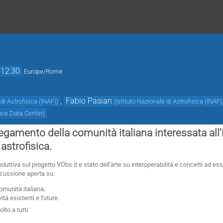
12:30
Europe/Rome
,
Fabio Pasian
 di Astrofisica (INAF)
)
(
Istituto Nazionale di Astrofisica (INAF)
nce Data Center
)
egamento della comunità italiana interessata all'i
 astrofisica.
uttiva sul progetto VObs.it e stato dell'arte su interoperabilità e concetti ad essa
scussione aperta su:
comunità italiana;
ività esistenti e future.
olto a tutti: