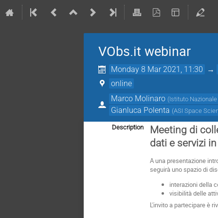
VObs.it webinar
Monday 8 Mar 2021, 11:30
→
online
Marco Molinaro
(
Istituto Nazionale
Gianluca Polenta
(
ASI Space Scie
Description
Meeting di coll
dati e servizi in
A una presentazione introd
seguirà uno spazio di di
interazioni della 
visibilità delle att
L'invito a partecipare è riv