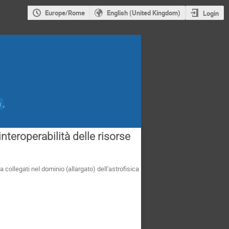
Europe/Rome
English (United Kingdom)
Login
,
)
nteroperabilità delle risorse
 collegati nel dominio (allargato) dell'astrofisica