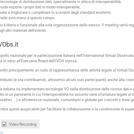
tecnologie di distribuzione dati, specialmente in ottica di interoperabilità;
vuole esporre i propri dati in modo interoperabile;
buire a migliorare o completare lo scenario degli standard esistenti;
 vuole avvicinarsi a questo campo.
to è libera e funzionale alla sola organizzazione dello stesso. Il meeting verrà reg
i altri materiali dell'evento.
VObs.it
appello nazionale per la partecipazione italiana nell'International Virtual Observat
à in seno all'Executive Board dell'IVOA stessa.
olto principalmente un ruolo di rappresentanza delle attività legate al Virtual Obse
buito (e sta contribuendo, attraverso alcuni suoi partecipanti) anche alla coord
italiana ha implementato tecnologie VO nella distribuzione delle risorse dati e nell
utto in un panorama in cui l'interoperabilità ha assunto varie sfumature legate al d
ather, ...) e all'interesse nazionale, comunitario e globale per concetti e linee gu
ra quindi auspicabile per facilitare la collaborazione e la condivisione di esper
Video Recording
it