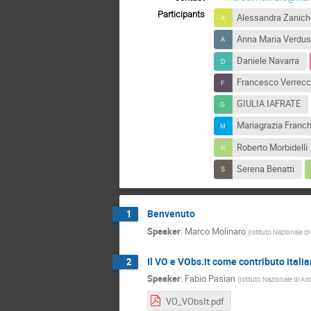
Participants
Alessandra Zaniche
Anna Maria Verdus
Daniele Navarra
Francesco Verrecc
GIULIA IAFRATE
Mariagrazia Franch
Roberto Morbidelli
Serena Benatti
Benvenuto
1
Speaker
:
Marco Molinaro
(
Istituto Nazionale di
Il VO e VObs.it come contributo itali
2
Speaker
:
Fabio Pasian
(
Istituto Nazionale di As
VO_VObsIt.pdf