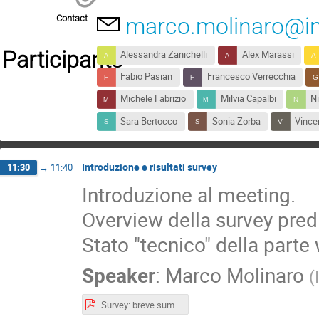
Contact
marco.molinaro@ina
Participants
Alessandra Zanichelli
Alex Marassi
Fabio Pasian
Francesco Verrecchia
Michele Fabrizio
Milvia Capalbi
Ni
Sara Bertocco
Sonia Zorba
Vince
Introduzione e risultati survey
11:30
→
11:40
Introduzione al meeting.
Overview della survey pred
Stato "tecnico" della parte
Speaker
:
Marco Molinaro
(
Survey: breve summary [pdf]