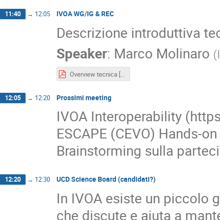
IVOA WG/IG & REC
11:40
→
12:05
Descrizione introduttiva t
Speaker
:
Marco Molinaro
(
Overview tecnica [pdf supporto]
Prossimi meeting
12:05
→
12:20
IVOA Interoperability (https
ESCAPE (CEVO) Hands-on f
Brainstorming sulla partec
UCD Science Board (candidati?)
12:20
→
12:30
In IVOA esiste un piccolo 
che discute e aiuta a mante