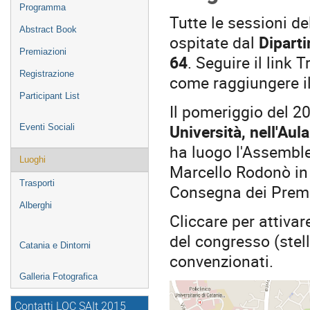
Programma
Tutte le sessioni d
Abstract Book
ospitate dal
Diparti
Premiazioni
64
. Seguire il link
Registrazione
come raggiungere i
Participant List
Il pomeriggio del 2
Università, nell'Aul
Eventi Sociali
ha luogo l'Assembl
Luoghi
Marcello Rodonò in
Trasporti
Consegna dei Premi
Alberghi
Cliccare per attivar
del congresso (stell
Catania e Dintorni
convenzionati.
Galleria Fotografica
Contatti LOC SAIt 2015