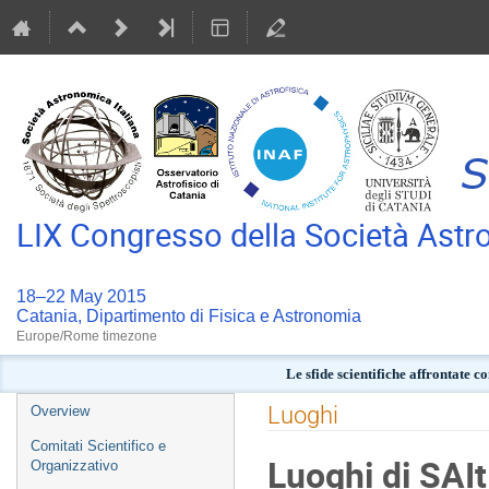
LIX Congresso della Società Astr
18–22 May 2015
Catania, Dipartimento di Fisica e Astronomia
Europe/Rome timezone
Le sfide scientifiche affrontate c
Event
Luoghi
Overview
menu
Comitati Scientifico e
Luoghi di SAI
Organizzativo