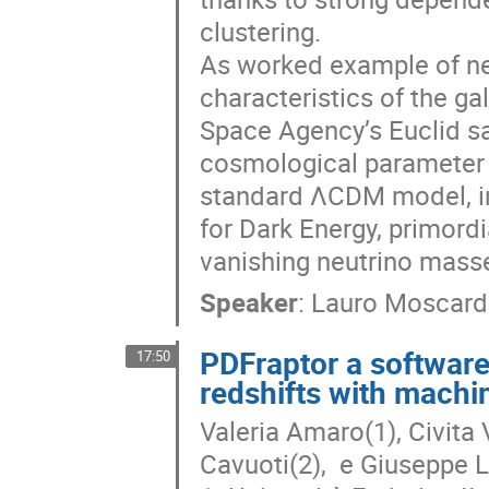
clustering.

As worked example of nex
characteristics of the g
Space Agency’s Euclid sa
cosmological parameter s
standard ΛCDM model, inc
for Dark Energy, primordi
vanishing neutrino mass
Speaker
:
Lauro Moscard
PDFraptor a software
17:50
redshifts with machi
Valeria Amaro(1), Civita 
Cavuoti(2),  e Giuseppe L