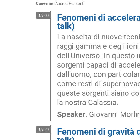
Convener
:
Andrea Possenti
Fenomeni di acceleraz
09:00
talk)
La nascita di nuove tecni
raggi gamma e degli ioni c
dell'Universo. In questo 
sorgenti capaci di accele
dall'uomo, con particolar
come resti di supernovae 
queste sorgenti siano col
la nostra Galassia.
Speaker
:
Giovanni Morli
Fenomeni di gravità q
09:20
talk)