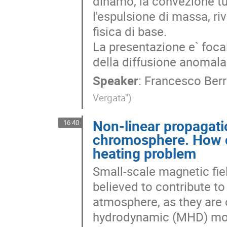
dinamo, la convezione tu
l'espulsione di massa, riv
fisica di base. 

La presentazione e` foca
della diffusione anomala  
Speaker
:
Francesco Berri
Vergata"
)
Non-linear propagati
16:40
chromosphere. How cl
heating problem
Small-scale magnetic fie
believed to contribute to
atmosphere, as they are
hydrodynamic (MHD) mod