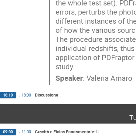
the whole test set). PDF
errors, perturbs the photo
different instances of th
of how the various source
The procedure associate a
individual redshifts, thus
application of PDFraptor
study.
Speaker
:
Valeria Amaro
Discussione
18:10
→
18:30
Tu
Gravità e Fisica Fondamentale: II
09:00
→
11:00