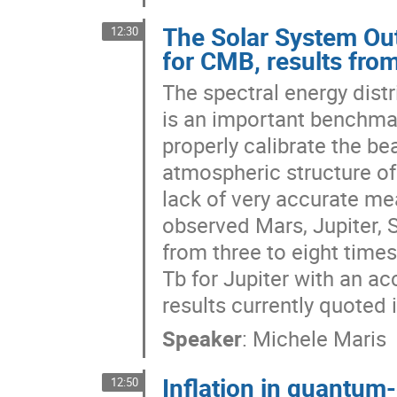
The Solar System Out
12:30
for CMB, results fro
The spectral energy distr
is an important benchmar
properly calibrate the be
atmospheric structure of 
lack of very accurate me
observed Mars, Jupiter, 
from three to eight times
Tb for Jupiter with an ac
results currently quoted i
Speaker
:
Michele Maris
Inflation in quantum
12:50