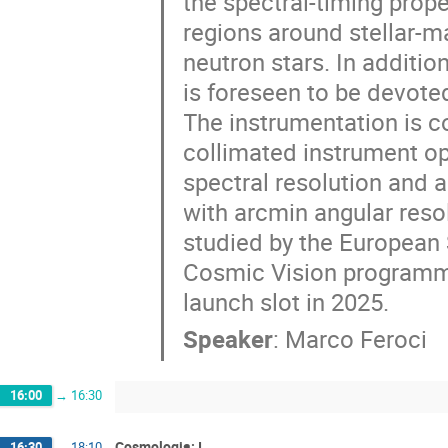
the spectral-timing prope
regions around stellar-m
neutron stars. In additio
is foreseen to be devoted
The instrumentation is c
collimated instrument op
spectral resolution and a
with arcmin angular resol
studied by the European
Cosmic Vision programme
launch slot in 2025.
Speaker
:
Marco Feroci
16:00
→
16:30
Cosmologia: I
16:30
→
18:10