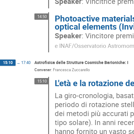
Speaker
:
Vincitrice prem
Photoactive material
14:50
optical elements (Invi
Speaker
:
Vincitore premi
e INAF/Osservatorio Astromomi
Astrofisica delle Strutture Cosmiche Barioniche: I
15:10
→
17:40
Convener
:
Francesca Zuccarello
L'età e la rotazione de
15:10
La giro-cronologia, basat
periodo di rotazione stel
dei metodi più accurati pe
tipo solare). In anni rece
hanno fornito un vasto set