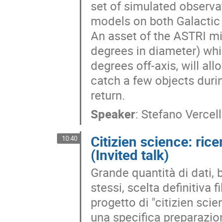
set of simulated observat
models on both Galactic 
An asset of the ASTRI mini
degrees in diameter) whi
degrees off-axis, will al
catch a few objects durin
return.
Speaker
:
Stefano Vercel
Citizien science: ric
10:40
(Invited talk)
Grande quantità di dati, 
stessi, scelta definitiva f
progetto di "citizien scie
una specifica preparazion