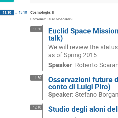
Cosmologia: II
11:30
→
13:10
Convener
:
Lauro Moscardini
Euclid Space Mission
11:30
talk)
We will review the status
as of Spring 2015.
Speaker
:
Roberto Scara
Osservazioni future de
11:50
conto di Luigi Piro)
Speaker
:
Stefano Borgan
Studio degli aloni de
12:10