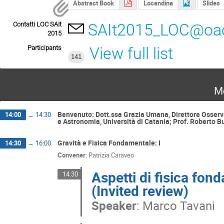
Abstract Book
Locandina
Slides
Contatti LOC SAIt
SAIt2015_LOC@oact
2015
Participants
View full list
141
M
Benvenuto: Dott.ssa Grazia Umana, Direttore Osservato
14:00
→
14:30
e Astronomia, Università di Catania; Prof. Roberto 
Gravità e Fisica Fondamentale: I
14:30
→
16:00
Convener
:
Patrizia Caraveo
Aspetti di fisica fon
14:30
(Invited review)
Speaker
:
Marco Tavani