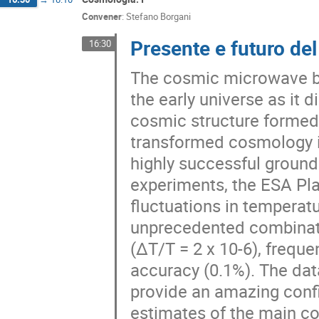
Convener
:
Stefano Borgani
Presente e futuro de
16:30
The cosmic microwave b
the early universe as it 
cosmic structure formed. 
transformed cosmology in
highly successful ground
experiments, the ESA Pl
fluctuations in temperatu
unprecedented combination
(ΔT/T = 2 x 10-6), freque
accuracy (0.1%). The da
provide an amazing conf
estimates of the main co