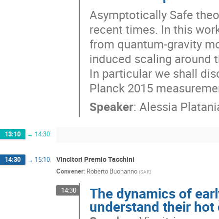
Asymptotically Safe theor
recent times. In this wor
from quantum-gravity mod
induced scaling around th
In particular we shall dis
Planck 2015 measuremen
Speaker
:
Alessia Platani
13:10
→
14:30
Vincitori Premio Tacchini
14:30
→
15:10
Convener
:
Roberto Buonanno
(
SAIt
)
The dynamics of early
14:30
understand their hot 