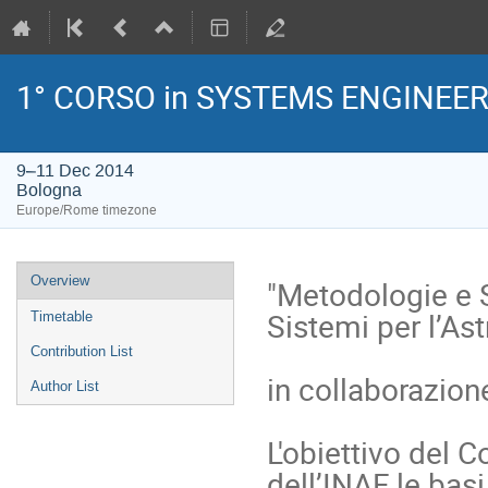
1° CORSO in SYSTEMS ENGINEER
9–11 Dec 2014
Bologna
Europe/Rome timezone
Event
Overview
"Metodologie e S
menu
Sistemi per l’Astr
Timetable
Contribution List
in collaborazion
Author List
L'obiettivo del C
dell’INAF le bas