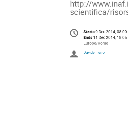
http://www.inaf.
scientifica/riso
Conference
Starts
9 Dec 2014, 08:00
Date/Time
information
Ends
11 Dec 2014, 18:05
All
Europe/Rome
times
Davide Fierro
Chairpersons
are
in
Europe/Rome