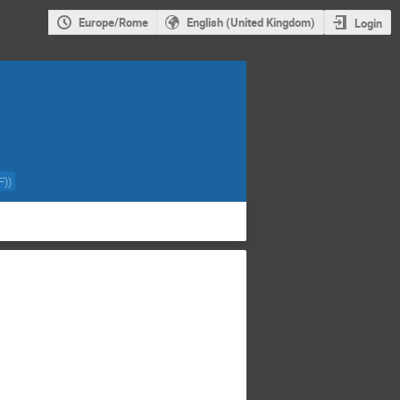
Europe/Rome
English (United Kingdom)
Login
F)
)