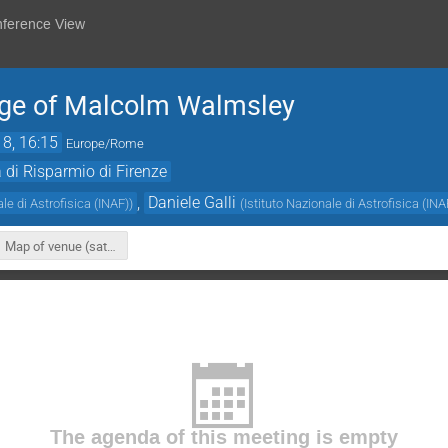
nference View
tage of Malcolm Walmsley
18, 16:15
Europe/Rome
di Risparmio di Firenze
,
Daniele Galli
ale di Astrofisica (INAF)
)
(
Istituto Nazionale di Astrofisica (INA
Map of venue (satellite)
The agenda of this meeting is empty