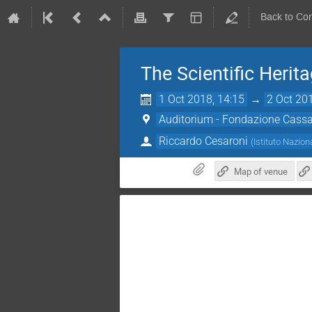
Back to Co
The Scientific Heri
1 Oct 2018, 14:15
→
2 Oct 20
Auditorium - Fondazione Cassa 
Riccardo Cesaroni
(
Istituto Nazion
Map of venue