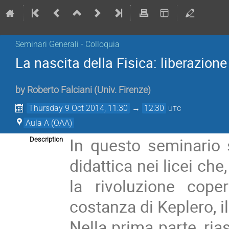
Seminari Generali - Colloquia
La nascita della Fisica: liberazione
by
Roberto Falciani
(
Univ. Firenze
)
Thursday 9 Oct 2014, 11:30
→
12:30
UTC
Aula A (OAA)
In questo seminario s
Description
didattica nei licei ch
la rivoluzione cope
costanza di Keplero, i
Nella prima parte, ri