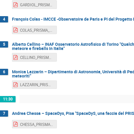
GARDIOL_PRISMA_Day2017.pdf
François Colas - IMCCE -Observatoire de Paris e PI del Progett
4
COLAS_PRISMA_Day2017.pdf
Alberto Cellino – INAF Osservatorio Astrofisico di Torino "Qualc
5
meteore e fireballs in Italia"
CELLINO_PRISMA_Day2017.pdf
Monica Lazzarin – Dipartimento di Astronomia, Università di Pad
6
meteoriti”
LAZZARIN_PRISMA_Day2017.pdf
11:30
Andrea Chessa – SpaceDys, Pisa "SpaceDyS, una faccia del PRI
7
CHESSA_PRISMA_Day2017.pdf