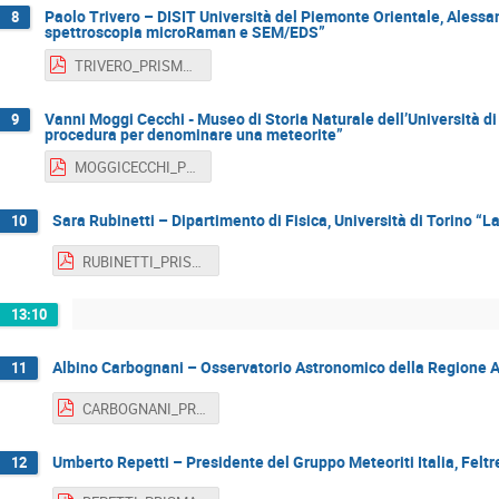
Paolo Trivero – DISIT Università del Piemonte Orientale, Alessan
8
spettroscopia microRaman e SEM/EDS”
TRIVERO_PRISMA_Day2017.pdf
Vanni Moggi Cecchi - Museo di Storia Naturale dell’Università di F
9
procedura per denominare una meteorite”
MOGGICECCHI_PRISMA_Day2017.pdf
Sara Rubinetti – Dipartimento di Fisica, Università di Torino “La
10
RUBINETTI_PRISMA_Day2017.pdf
13:10
Albino Carbognani – Osservatorio Astronomico della Regione Au
11
CARBOGNANI_PRISMA_Day2017.pdf
Umberto Repetti – Presidente del Gruppo Meteoriti Italia, Feltr
12