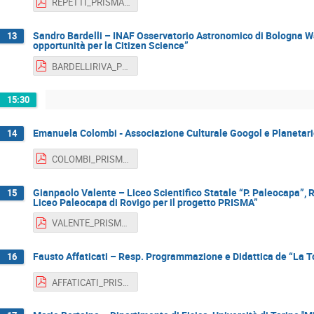
REPETTI_PRISMA_Day2017.pdf
Sandro Bardelli – INAF Osservatorio Astronomico di Bologna W
13
opportunità per la Citizen Science”
BARDELLIRIVA_PRISMA_Day2017.pdf
15:30
Emanuela Colombi - Associazione Culturale Googol e Planetario
14
COLOMBI_PRISMA_Day2017.pdf
Gianpaolo Valente – Liceo Scientifico Statale “P. Paleocapa”, R
15
Liceo Paleocapa di Rovigo per il progetto PRISMA”
VALENTE_PRISMA_Day2017.pdf
Fausto Affaticati – Resp. Programmazione e Didattica de “La To
16
AFFATICATI_PRISMA_Day2017.pdf