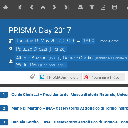
PRISMA Day 2017
Tuesday 16 May 2017, 09:00
→
18:00
Europe/Rome
Palazzo Strozzi (Firenze)
Alberto Buzzoni
,
Daniele Gardiol
(
INAF
)
(
Istituto Nazionale d
Walter Riva
(
Oss.Astr. Righi
)
PRISMADay_FotoDiGruppo.jpg
Programma PRISMA Day.pdf
Guido Chelazzi – Presidente del Museo di storia Naturale, Univer
1
Mario Di Martino – INAF Osservatorio Astrofisico di Torino Indir
2
Daniele Gardiol – INAF Osservatorio Astrofisico di Torino e Coo
3