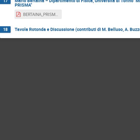
Mario Bertaina – Dipartimento di Fisica, Università di Torino "M
17
PRISMA"
BERTAINA_PRISMA_Day2017.pdf
Tavola Rotonda e Discussione (contributi di M. Belluso, A. Buzzon
18