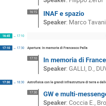
INAF e spazio
16:15
Speaker
:
Marco Tavani
16:45
→
17:10
Apertura: In memoria di Francesco Palla
17:10
→
17:30
In memoria di France
17:10
Speaker
:
GALLI, D., D
Astrofisica con le grandi infrastrutture di terra e da
17:30
→
18:30
GW e multi-messeng
17:30
Speaker
:
Coccia E., Bro