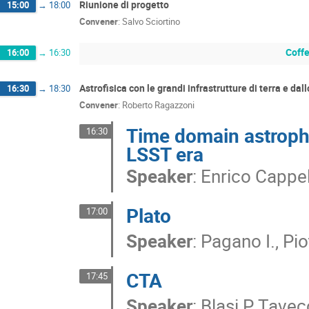
Riunione di progetto
15:00
→
18:00
Convener
:
Salvo Sciortino
Coff
16:00
→
16:30
Astrofisica con le grandi infrastrutture di terra e da
16:30
→
18:30
Convener
:
Roberto Ragazzoni
Time domain astroph
16:30
LSST era
Speaker
:
Enrico Cappel
Plato
17:00
Speaker
:
Pagano I., Pio
CTA
17:45
Speaker
:
Blasi P, Tavec