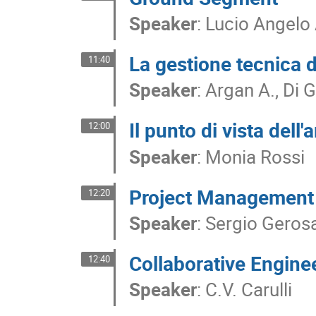
Speaker
:
Lucio Angelo 
La gestione tecnica d
11:40
Speaker
:
Argan A., Di 
Il punto di vista dell
12:00
Speaker
:
Monia Rossi
Project Management
12:20
Speaker
:
Sergio Geros
Collaborative Engine
12:40
Speaker
:
C.V. Carulli