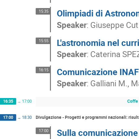
Olimpiadi di Astrono
15:35
Speaker
:
Giuseppe Cut
L'astronomia nel curr
15:55
Speaker
:
Caterina SP
Comunicazione INAF e
16:15
Speaker
:
Galliani M., 
Coffe
16:35
→
17:00
Divulgazione - Progetti e programmi nazionali: risul
17:00
→
18:30
Sulla comunicazione 
17:00