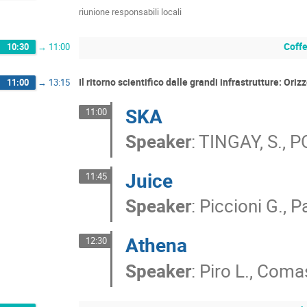
riunione responsabili locali
Coff
10:30
→
11:00
Il ritorno scientifico dalle grandi infrastrutture: Or
11:00
→
13:15
SKA
11:00
Speaker
:
TINGAY, S., P
Juice
11:45
Speaker
:
Piccioni G., 
Athena
12:30
Speaker
:
Piro L., Comas