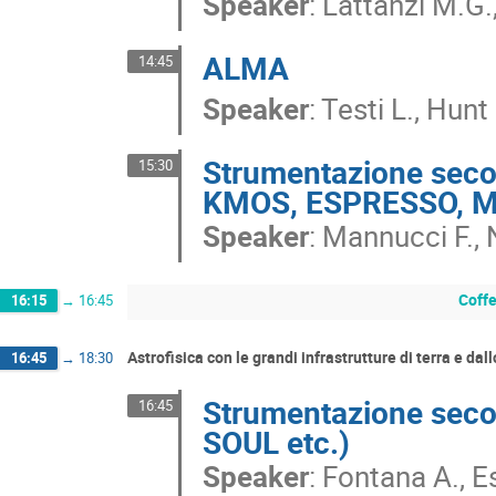
Speaker
:
Lattanzi M.G.
ALMA
14:45
Speaker
:
Testi L., Hunt 
Strumentazione seco
15:30
KMOS, ESPRESSO, MO
Speaker
:
Mannucci F., 
Coff
16:15
→
16:45
Astrofisica con le grandi infrastrutture di terra e da
16:45
→
18:30
Strumentazione sec
16:45
SOUL etc.)
Speaker
:
Fontana A., E