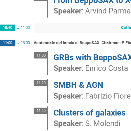
Speaker
:
Arvind Parma
Coff
10:40
→
11:00
Ventennale del lancio di BeppoSAX: Chairman: F. Fi
11:00
→
13:00
GRBs with BeppoSA
11:00
Speaker
:
Enrico Costa
SMBH & AGN
11:20
Speaker
:
Fabrizio Fiore
Clusters of galaxies
11:40
Speaker
:
S. Molendi