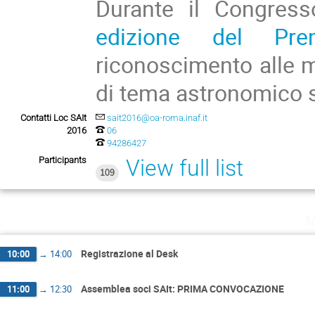
Durante il Congres
edizione del Pre
riconoscimento alle mi
di tema astronomico sv
Contatti Loc SAIt
sait2016@oa-roma.inaf.it
2016
06
94286427
Participants
View full list
109
M
Registrazione al Desk
10:00
→
14:00
Assemblea soci SAIt: PRIMA CONVOCAZIONE
11:00
→
12:30