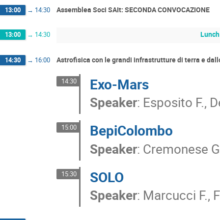
Assemblea Soci SAIt: SECONDA CONVOCAZIONE
13:00
→
14:30
Lunch
13:00
→
14:30
Astrofisica con le grandi infrastrutture di terra e da
14:30
→
16:00
Exo-Mars
14:30
Speaker
:
Esposito F., D
BepiColombo
15:00
Speaker
:
Cremonese G, 
SOLO
15:30
Speaker
:
Marcucci F., F