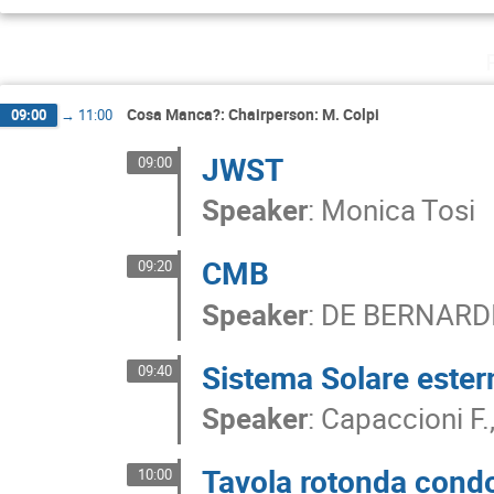
Cosa Manca?: Chairperson: M. Colpi
09:00
→
11:00
JWST
09:00
Speaker
:
Monica Tosi
CMB
09:20
Speaker
:
DE BERNARDI
Sistema Solare ester
09:40
Speaker
:
Capaccioni F.,
Tavola rotonda condot
10:00