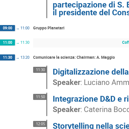
partecipazione di S. B
il presidente del Con
Gruppo Planetari
09:00
→
11:00
Cof
11:00
→
11:30
Comunicare la scienza: Chairman: A. Maggio
11:30
→
13:20
Digitalizzazione dell
11:30
Speaker
:
Luciano Amm
Integrazione D&D e ri
11:50
Speaker
:
Caterina Boc
Storytelling nella sc
12:05