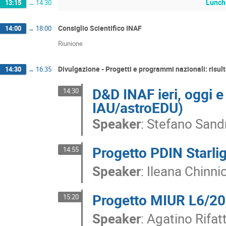
Lunch
13:15
→
14:30
Consiglio Scientifico INAF
14:00
→
18:00
Riunione
Divulgazione - Progetti e programmi nazionali: risul
14:30
→
16:35
D&D INAF ieri, oggi 
14:30
IAU/astroEDU)
Speaker
:
Stefano Sandr
Progetto PDIN Starli
14:55
Speaker
:
Ileana Chinnic
Progetto MIUR L6/20
15:20
Speaker
:
Agatino Rifat