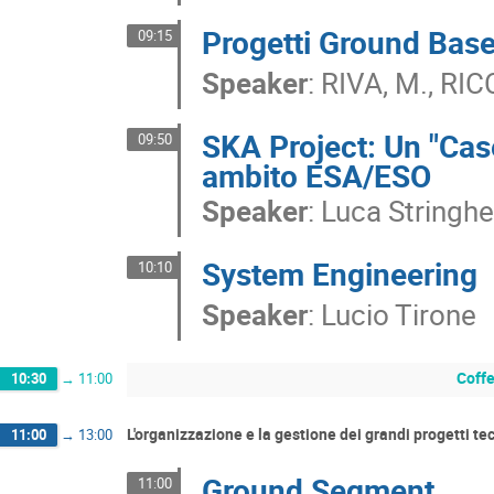
Progetti Ground Bas
09:15
Speaker
:
RIVA, M., RIC
SKA Project: Un "Case
09:50
ambito ESA/ESO
Speaker
:
Luca Stringhe
System Engineering
10:10
Speaker
:
Lucio Tirone
Coff
10:30
→
11:00
L'organizzazione e la gestione dei grandi progetti tecn
11:00
→
13:00
Ground Segment
11:00