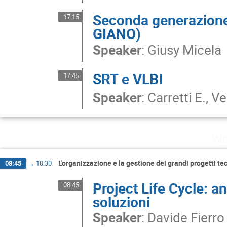
Seconda generazion
17:15
GIANO)
Speaker
:
Giusy Micela
SRT e VLBI
17:45
Speaker
:
Carretti E., Ve
We
L'organizzazione e la gestione dei grandi progetti tecn
08:45
→
10:30
Project Life Cycle: ana
08:45
soluzioni
Speaker
:
Davide Fierro