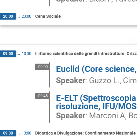
Cena Sociale
20:00
→
23:00
Th
Il ritorno scientifico dalle grandi infrastrutture: Or
09:00
→
10:30
Euclid (Core science
09:00
Speaker
:
Guzzo L., Cim
E-ELT (Spettroscopia 
09:45
risoluzione, IFU/MOS
Speaker
:
Marconi A, Bo
Didattica e Divulgazione: Coordinamento Nazionale
09:30
→
13:00