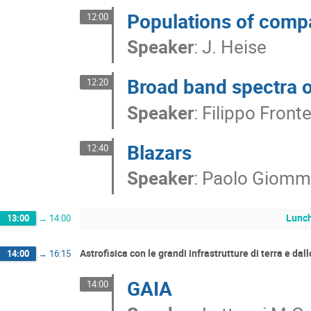
Populations of compa
12:00
Speaker
:
J. Heise
Broad band spectra o
12:20
Speaker
:
Filippo Front
Blazars
12:40
Speaker
:
Paolo Giomm
Lunc
13:00
→
14:00
Astrofisica con le grandi infrastrutture di terra e da
14:00
→
16:15
GAIA
14:00