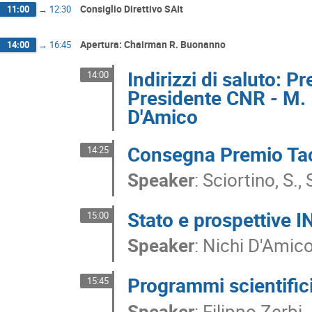
Consiglio Direttivo SAIt
11:00
→
12:30
Apertura: Chairman R. Buonanno
14:00
→
16:45
Indirizzi di saluto: 
14:00
Presidente CNR - M. 
D'Amico
Consegna Premio Ta
14:25
Speaker
:
Sciortino, S., 
Stato e prospettive 
15:00
Speaker
:
Nichi D'Amic
Programmi scientific
15:45
Speaker
:
Filippo Zerbi