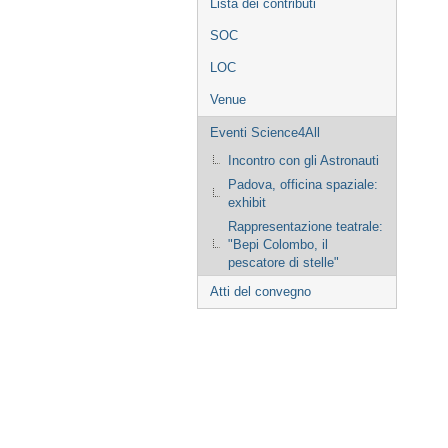
Lista dei contributi
SOC
LOC
Venue
Eventi Science4All
Incontro con gli Astronauti
Padova, officina spaziale:
exhibit
Rappresentazione teatrale:
"Bepi Colombo, il
pescatore di stelle"
Atti del convegno