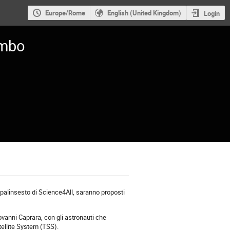
Europe/Rome
English (United Kingdom)
Login
ombo
 palinsesto di Science4All, saranno proposti
ovanni Caprara, con gli astronauti che
atellite System (TSS).