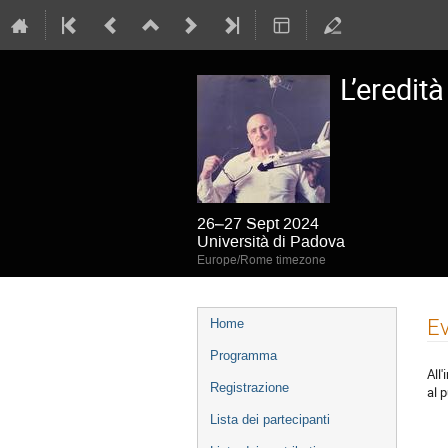
L’eredit
26–27 Sept 2024
Università di Padova
Europe/Rome timezone
Event
Ev
Home
menu
Programma
All
Registrazione
al 
Lista dei partecipanti