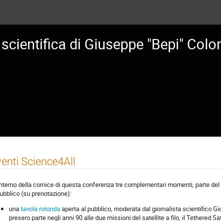
à scientifica di Giuseppe "Bepi" Col
enti Science4All
'interno della cornice di questa conferenza tre complementari momenti, parte del
pubblico (su prenotazione):
una
tavola rotonda
aperta al pubblico, moderata dal giornalista scientifico Gi
presero parte negli anni 90 alle due missioni del satellite a filo, il Tethered S