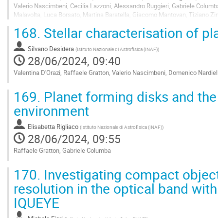
Valerio Nascimbeni, Cecilia Lazzoni, Alessandro Ruggieri, Gabriele Colum
Malavolta, Luca Borsato, Martina Baratella, Giacomo Mantovan, Tiziano Zinga
168.
Stellar characterisation of pl
Go
to
contribution
Silvano Desidera
(
Istituto Nazionale di Astrofisica (INAF)
)
page
28/06/2024, 09:40
Valentina D'Orazi, Raffaele Gratton, Valerio Nascimbeni, Domenico Nardiello
Go
169.
Planet forming disks and the 
to
contribution
environment
page
Elisabetta Rigliaco
(
Istituto Nazionale di Astrofisica (INAF)
)
28/06/2024, 09:55
Raffaele Gratton, Gabriele Columba
Go
170.
Investigating compact object
to
contribution
resolution in the optical band wi
page
IQUEYE