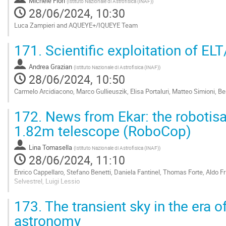
Michele Fiori
(
Istituto Nazionale di Astrofisica (INAF)
)
28/06/2024, 10:30
Luca Zampieri and AQUEYE+/IQUEYE Team
Go
171.
Scientific exploitation of
to
contribution
Andrea Grazian
page
(
Istituto Nazionale di Astrofisica (INAF)
)
28/06/2024, 10:50
Carmelo Arcidiacono, Marco Gullieuszik, Elisa Portaluri, Matteo Simioni, Be
Go
172.
News from Ekar: the robotisa
to
contribution
1.82m telescope (RoboCop)
page
Lina Tomasella
(
Istituto Nazionale di Astrofisica (INAF)
)
28/06/2024, 11:10
Enrico Cappellaro, Stefano Benetti, Daniela Fantinel, Thomas Forte, Aldo F
Selvestrel, Luigi Lessio
Go
173.
The transient sky in the era 
to
contribution
astronomy
page