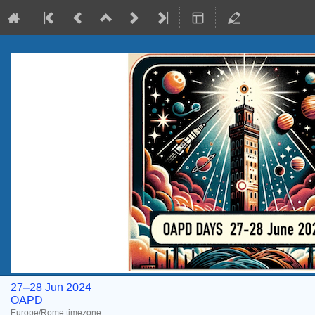
27–28 Jun 2024
OAPD
Europe/Rome timezone