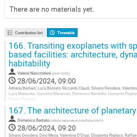
There are no materials yet.
Contribution list
Timetable
166.
Transiting exoplanets with s
based facilities: architecture, dy
habitability
Valerio Nascimbeni
(
INAF-OAPD
)
28/06/2024, 09:00
Adriana Barbieri, Luca Borsato, Riccardo Claudi, Silvano Desidera, Valentin
Luca Malavolta, Giacomo Mantovan, Domenico Nardiello, Leonardo Pagliaro
Tiziano Zingales
167.
The architecture of planetar
Go
to
contribution
Domenico Barbato
(
Istituto Nazionale di Astrofisica (INAF)
)
page
28/06/2024, 09:20
Silvano Desidera, Dino Mesa, Valentina D'Orazi, Elisabetta Rigliaco, Raffae