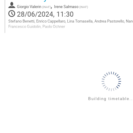
,
Giorgio Valerin
Irene Salmaso
(
INAF
)
(
INAF
)
28/06/2024, 11:30
Stefano Benetti, Enrico Cappellaro, Lina Tomasella, Andrea Pastorello, Nan
Francesco Guidolin, Paolo Ochner
Go
to
contribution
page
Building timetable..