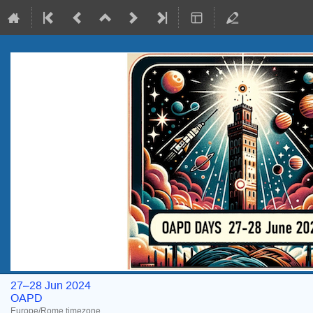
27–28 Jun 2024
OAPD
Europe/Rome timezone