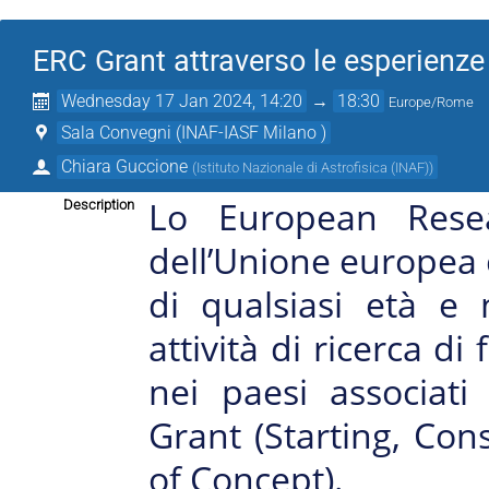
ERC Grant attraverso le esperienze 
Wednesday 17 Jan 2024, 14:20
→
18:30
Europe/Rome
Sala Convegni (INAF-IASF Milano )
Chiara Guccione
(
Istituto Nazionale di Astrofisica (INAF)
)
Lo European Resea
Description
dell’Unione europea c
di qualsiasi età e 
attività di ricerca di
nei paesi associati 
Grant (Starting, Con
of Concept).