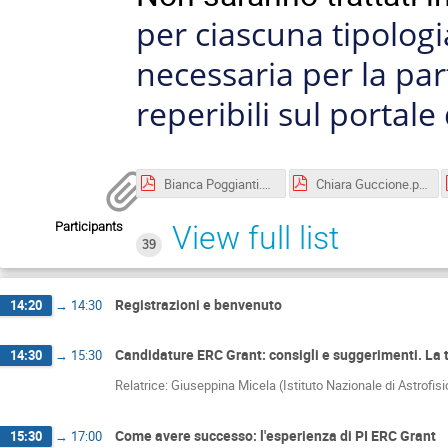
per ciascuna tipolog
necessaria per la pa
reperibili sul portale
Bianca Poggianti.pdf
Chiara Guccione.pdf
Participants
View full list
39
Registrazioni e benvenuto
14:20
→
14:30
Candidature ERC Grant: consigli e suggerimenti. La
14:30
→
15:30
Relatrice: Giuseppina Micela (Istituto Nazionale di Astrofisi
Come avere successo: l'esperienza di PI ERC Grant
15:30
→
17:00