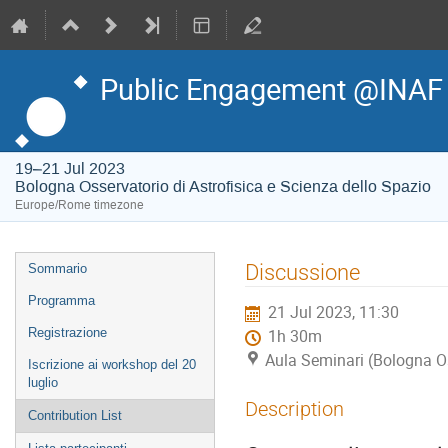
Public Engagement @INAF
19–21 Jul 2023
Bologna Osservatorio di Astrofisica e Scienza dello Spazio
Europe/Rome timezone
Event
Discussione
Sommario
menu
Programma
21 Jul 2023, 11:30
Registrazione
1h 30m
Aula Seminari (Bologna Os
Iscrizione ai workshop del 20
luglio
Description
Contribution List