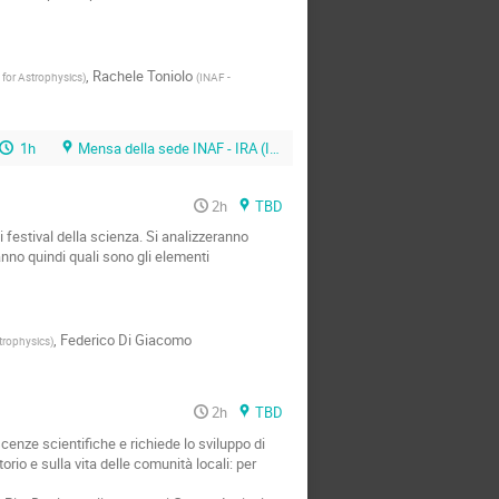
,
Rachele Toniolo
e for Astrophysics
)
(
INAF -
1h
Mensa della sede INAF - IRA (INAF - CNR)
2h
TBD
 festival della scienza. Si analizzeranno
anno quindi quali sono gli elementi
,
Federico Di Giacomo
strophysics
)
2h
TBD
enze scientifiche e richiede lo sviluppo di
orio e sulla vita delle comunità locali: per