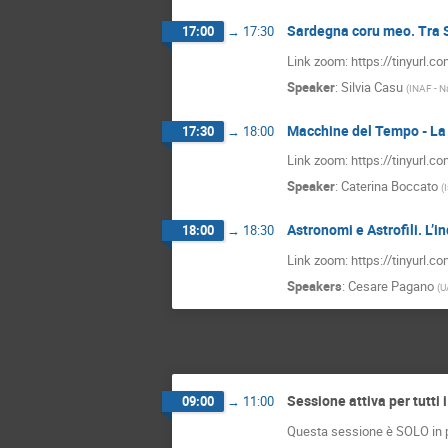
Sardegna coru meo. Tra 
17:00
→
17:30
Link zoom: https://tinyurl.c
Speaker
:
Silvia Casu
(
INAF - Na
Macchine del Tempo - La
17:30
→
18:00
Link zoom: https://tinyurl.c
Speaker
:
Caterina Boccato
(
Astronomi e Astrofili. L’
18:00
→
18:30
Link zoom: https://tinyurl.c
Speakers
:
Cesare Pagano
(
UA
Sessione attiva per tutti 
09:00
→
11:00
Questa sessione è SOLO in pre