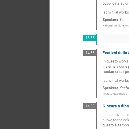
pubblicata su u
Iscriviti al wor
Speakers
:
Cater
National Institute fo
13:35
Festival della
14:35
In questo worksh
insieme alcune pr
fondamentali per
Iscriviti al wor
Speakers
:
Stefa
(
Istituto Nazionale di
Giocare a diba
14:35
La costruzione d
nuove tecnologie 
questo è sempre