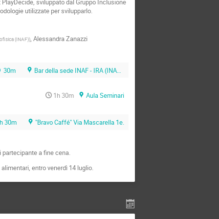
t PlayDecide, sviluppato dal Gruppo Inclusione
dologie utilizzate per svilupparlo.
,
Alessandra Zanazzi
rofisica (INAF)
)
30m
Bar della sede INAF - IRA (INAF - CNR)
1h 30m
Aula Seminari
h 30m
"Bravo Caffé" Via Mascarella 1e.
 partecipante a fine cena.
limentari, entro venerdì 14 luglio.