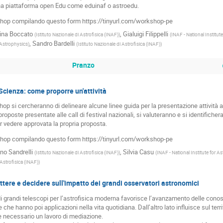
na piattaforma open Edu come eduinaf o astroedu.
kshop compilando questo form https://tinyurl.com/workshop-pe
ina Boccato
,
Gialuigi Filippelli
(
Istituto Nazionale di Astrofisica (INAF)
)
(
INAF - National Institut
,
Sandro Bardelli
r Astrophysics
)
(
Istituto Nazionale di Astrofisica (INAF)
)
Pranzo
 Scienza: come proporre un'attività
op si cercheranno di delineare alcune linee guida per la presentazione attività ai
oposte presentate alle call di festival nazionali, si valuteranno e si identificher
 vedere approvata la propria proposta.
kshop compilando questo form https://tinyurl.com/workshop-pe
no Sandrelli
,
Silvia Casu
(
Istituto Nazionale di Astrofisica (INAF)
)
(
INAF - National Institute for A
 Astrofisica (INAF)
)
ttere e decidere sull'impatto dei grandi osservatori astronomici
i grandi telescopi per l’astrofisica moderna favorisce l’avanzamento delle conosc
che hanno poi applicazioni nella vita quotidiana. Dall’altro lato influisce sul territ
 necessario un lavoro di mediazione.