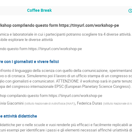
Coffee Break
workshop compilando questo form https://tinyurl.com/workshop-pe
mica e laboratoriale in cui i partecipanti potranno scegliere tra 4 diverse attività.
ibile esplorare le diverse attività
lando questo form https://tinyurl.com/workshop-pe
 con i giornalisti e vivere felici
ronto il linguaggio della scienza con quello della comunicazione, sperimentando l
tivo o di cronaca. Simuleremo poi il lavoro di un ufficio stampa di un congresso
glio con giornalisti e comunicatori. ATTENZIONE: il workshop sarà in parte tenuto 
pa del congresso internazionale EPSC (European Planetary Science Congress).
kshop compilando questo form https://tinyurl.com/workshop-pe
ivia Giacomini
,
Federica Duras
(
Istituto Nazionale di Astrofisica (INAF)
)
(
Istituto Nazionale di A
e attività didattiche
 didattiche per o nelle scuole e vuoi renderle più efficaci e facilmente replicabili
uni esempi per identificare i passi e gli elementi necessari affinché un'attività