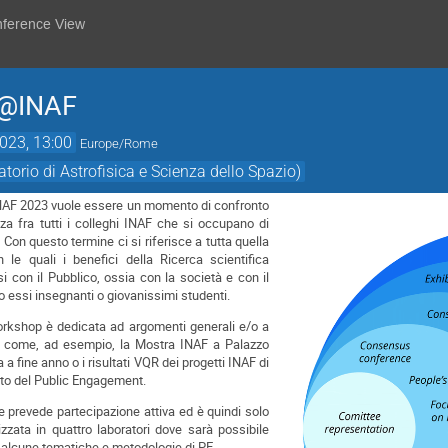
nference View
 @INAF
2023, 13:00
Europe/Rome
orio di Astrofisica e Scienza dello Spazio)
NAF 2023 vuole essere un momento di confronto
za fra tutti i colleghi INAF che si occupano di
Con questo termine ci si riferisce a tutta quella
 le quali i benefici della Ricerca scientifica
 con il Pubblico, ossia con la società e con il
 essi insegnanti o giovanissimi studenti.
orkshop è dedicata ad argomenti generali e/o a
ere come, ad esempio, la Mostra INAF a Palazzo
 a fine anno o i risultati VQR dei progetti INAF di
ito del Public Engagement.
 prevede partecipazione attiva ed è quindi solo
zzata in quattro laboratori dove sarà possibile
 alcune tematiche e metodologie di PE.