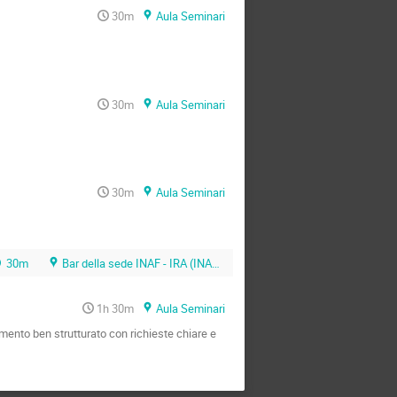
30m
Aula Seminari
30m
Aula Seminari
30m
Aula Seminari
30m
Bar della sede INAF - IRA (INAF - CNR)
1h 30m
Aula Seminari
ento ben strutturato con richieste chiare e