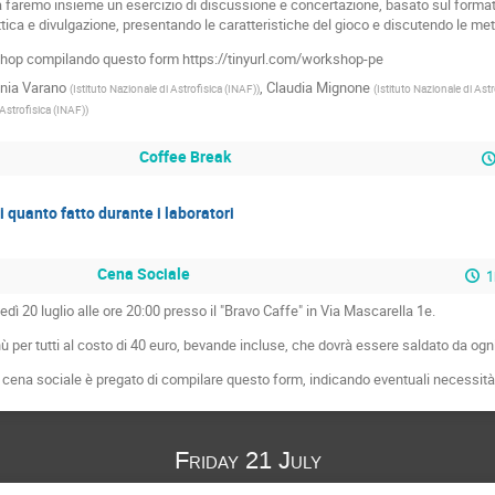
tà faremo insieme un esercizio di discussione e concertazione, basato sul forma
tica e divulgazione, presentando le caratteristiche del gioco e discutendo le meto
kshop compilando questo form https://tinyurl.com/workshop-pe
nia Varano
,
Claudia Mignone
(
Istituto Nazionale di Astrofisica (INAF)
)
(
Istituto Nazionale di Ast
 Astrofisica (INAF)
)
Coffee Break
i quanto fatto durante i laboratori
Cena Sociale
1
edì 20 luglio alle ore 20:00 presso il "Bravo Caffe" in Via Mascarella 1e.
er tutti al costo di 40 euro, bevande incluse, che dovrà essere saldato da ogni
 cena sociale è pregato di compilare questo form, indicando eventuali necessità a
Friday 21 July