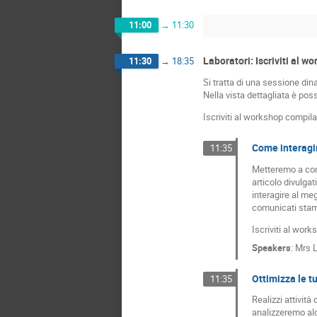
11:00
→
11:30
Laboratori: Iscriviti al 
11:30
→
18:35
Si tratta di una sessione dina
Nella vista dettagliata è poss
Iscriviti al workshop compi
Come interagire
11:35
Metteremo a conf
articolo divulga
interagire al me
comunicati stam
Iscriviti al wor
Speakers
:
Mrs
L
Ottimizza le tu
11:35
Realizzi attività
analizzeremo alc