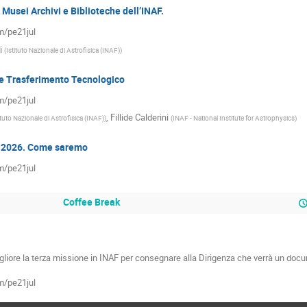
Musei Archivi e Biblioteche dell’INAF.
om/pe21jul
i
(
Istituto Nazionale di Astrofisica (INAF)
)
re Trasferimento Tecnologico
om/pe21jul
,
Fillide Calderini
ituto Nazionale di Astrofisica (INAF)
)
(
INAF - National Institute for Astrophysics
)
l 2026. Come saremo
om/pe21jul
Coffee Break
iore la terza missione in INAF per consegnare alla Dirigenza che verrà un docum
om/pe21jul