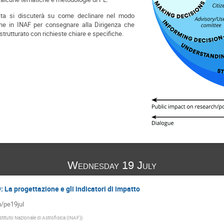
ata si discuterà
su come declinare nel modo
one in INAF per consegnare alla Dirigenza che
trutturato con richieste chiare e specifiche.
Wednesday 19 July
: La progettazione e gli indicatori di impatto
m/pe19jul
Istituto Nazionale di Astrofisica (INAF)
)