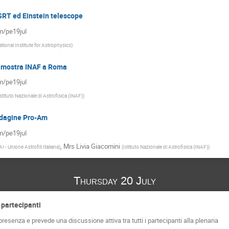
SRT ed Einstein telescope
om/pe19jul
tional Institute for Astrophysics
)
 mostra INAF a Roma
om/pe19jul
Istituto Nazionale di Astrofisica (INAF)
)
indagine Pro-Am
om/pe19jul
,
Mrs
Livia Giacomini
I - Unione Astrofili Italiana
)
(
Istituto Nazionale di Astrofisica (INAF)
)
Thursday 20 July
i partecipanti
senza e prevede una discussione attiva tra tutti i partecipanti alla plenaria