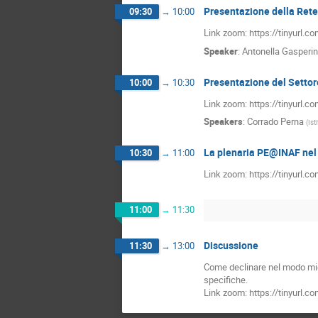
Presentazione della Rete 
09:30
→
10:00
Link zoom: https://tinyurl.c
Speaker
:
Antonella Gasperin
Presentazione del Setto
10:00
→
10:30
Link zoom: https://tinyurl.c
Speakers
:
Corrado Perna
(
Ist
La plenaria PE@INAF ne
10:30
→
11:00
Link zoom: https://tinyurl.c
11:00
→
11:30
Discussione
11:30
→
13:00
Come declinare nel modo migl
specifiche.
Link zoom: https://tinyurl.c