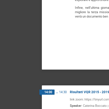
Infine, nell’ultima giorn
migliore la terza missi
verrà un documento ben s
Risultati VQR 2015 - 2019
14:00
→
14:30
link zoom: https://tinyurl.co
Speaker
:
Caterina Boccato
(