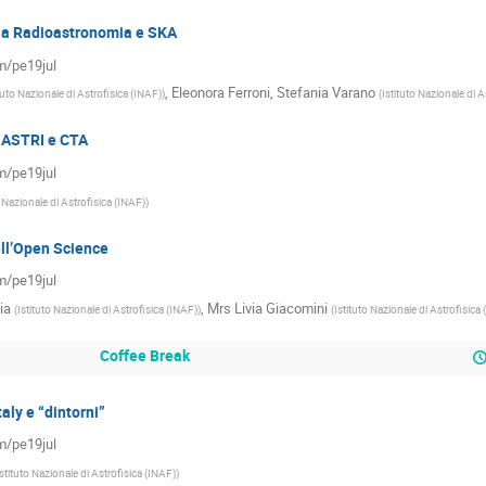
lla Radioastronomia e SKA
om/pe19jul
,
Eleonora Ferroni
,
Stefania Varano
tuto Nazionale di Astrofisica (INAF)
)
(
Istituto Nazionale di A
r ASTRI e CTA
om/pe19jul
o Nazionale di Astrofisica (INAF)
)
ll’Open Science
om/pe19jul
ia
,
Mrs
Livia Giacomini
(
Istituto Nazionale di Astrofisica (INAF)
)
(
Istituto Nazionale di Astrofisica
Coffee Break
aly e “dintorni”
om/pe19jul
Istituto Nazionale di Astrofisica (INAF)
)