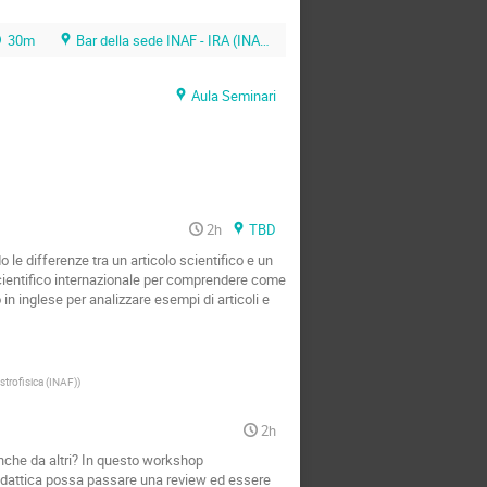
30m
Bar della sede INAF - IRA (INAF - CNR)
Aula Seminari
2h
TBD
e differenze tra un articolo scientifico e un
 scientifico internazionale per comprendere come
in inglese per analizzare esempi di articoli e
strofisica (INAF)
)
2h
 anche da altri? In questo workshop
 didattica possa passare una review ed essere