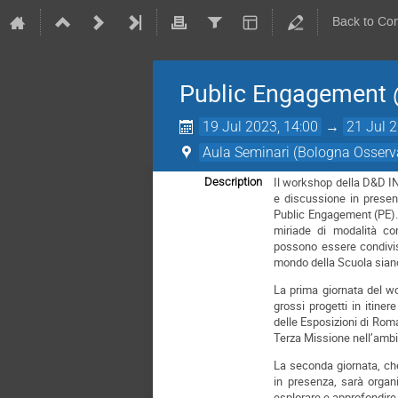
Back to Co
Public Engagement
19 Jul 2023, 14:00
→
21 Jul 
Aula Seminari (Bologna Osservat
Il workshop della D&D I
Description
e discussione in presen
Public Engagement (PE). 
miriade di modalità con
possono essere condivisi
mondo della Scuola siano
La prima giornata del w
grossi progetti in itin
delle Esposizioni di Roma
Terza Missione nell’amb
La seconda giornata, che
in presenza, sarà organi
esplorare e approfondire