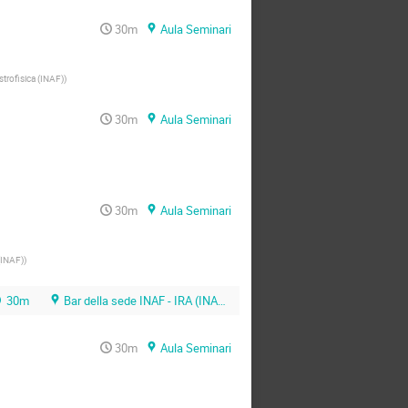
30m
Aula Seminari
strofisica (INAF)
)
30m
Aula Seminari
30m
Aula Seminari
 (INAF)
)
30m
Bar della sede INAF - IRA (INAF - CNR)
30m
Aula Seminari