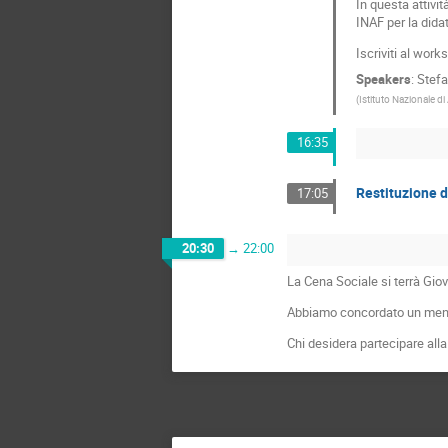
In questa attivi
INAF per la didat
Iscriviti al wor
Speakers
:
Stefa
(
Istituto Nazionale di
16:35
Restituzione d
17:05
20:30
→
22:00
La Cena Sociale si terrà Giov
Abbiamo concordato un menù p
Chi desidera partecipare alla