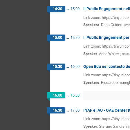
Il Public Engagement ne
14:30
→
15:00
Link zoom: https://tinyurl.c
Speakers
:
Daria Guidetti
(
Isti
Il Public Engagement pe
15:00
→
15:30
Link zoom: https://tinyurl.c
Speaker
:
Anna Wolter
(
Istitut
Open Edu nel contesto de
15:30
→
16:00
Link zoom: https://tinyurl.c
Speakers
:
Riccardo Smaregl
16:00
→
16:30
INAF e IAU - OAE Center It
16:30
→
17:00
Link zoom: https://tinyurl.c
Speaker
:
Stefano Sandrelli
(