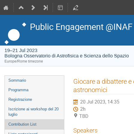
Public Engagement @INAF
19–21 Jul 2023
Bologna Osservatorio di Astrofisica e Scienza dello Spazio
Europe/Rome timezone
Event
Giocare a dibattere e 
Sommario
menu
astronomici
Programma
Registrazione
20 Jul 2023, 14:35
2h
Iscrizione ai workshop del 20
luglio
TBD
Contribution List
Speakers