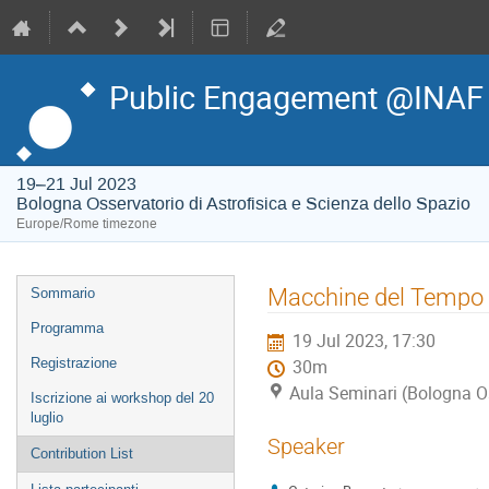
Public Engagement @INAF
19–21 Jul 2023
Bologna Osservatorio di Astrofisica e Scienza dello Spazio
Europe/Rome timezone
Event
Macchine del Tempo 
Sommario
menu
Programma
19 Jul 2023, 17:30
Registrazione
30m
Aula Seminari (Bologna Os
Iscrizione ai workshop del 20
luglio
Speaker
Contribution List