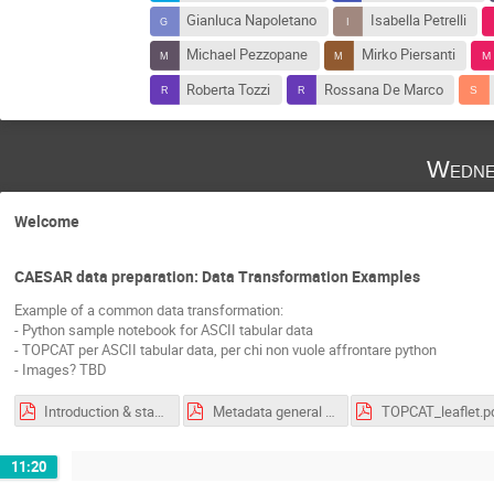
Gianluca Napoletano
Isabella Petrelli
Michael Pezzopane
Mirko Piersanti
Roberta Tozzi
Rossana De Marco
Wedne
Welcome
CAESAR data preparation: Data Transformation Examples
Example of a common data transformation:
- Python sample notebook for ASCII tabular data
- TOPCAT per ASCII tabular data, per chi non vuole affrontare python
- Images? TBD
Introduction & standards discussion guidelines
Metadata general overview - VO guided description
TOPCAT_leaflet.p
11:20