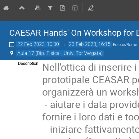
CAESAR Hands' On Workshop for 
22 Feb 2023, 10:00
→
23 Feb 2023, 16:15
Europe/Rome
Aula 17 (Dip. Fisica - Univ. Tor Vergata)
Nell’ottica di inserire 
Description
prototipale CEASAR pe
organizzerà un works
- aiutare i data provi
fornire i loro dati e too
- iniziare fattivamente