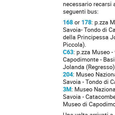
necessario recarsi 
seguenti bus:
168
or
178
: p.zza M
Savoia- Tondo di Ca
della Principessa 
Piccola).
C63
: p.zza Museo - v
Capodimonte - Basil
Jolanda (Regresso)
204
: Museo Nazional
Savoia - Tondo di 
3M
: Museo Nazional
Savoia - Catacombe
Museo di Capodimon
Una volta arrivati 