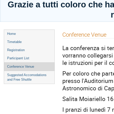
Grazie a tutti coloro che h
Event
Conference Venue
Home
menu
Timetable
La conferenza si ter
Registration
vorranno collegarsi
Participant List
le istruzioni per il
Conference Venue
Per coloro che part
Suggested Accomodations
presso l'Auditorium
and Free Shuttle
Astronomico di Ca
Salita Moiariello 16
I pranzi di lunedì 