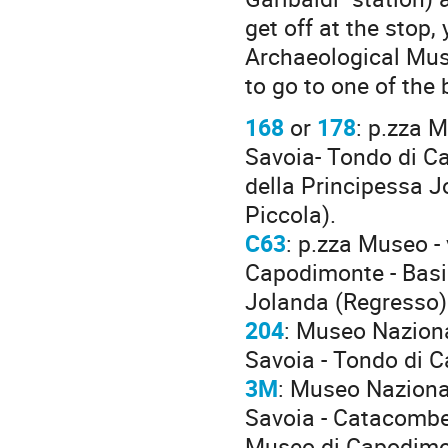
get off at the stop
Archaeological Muse
to go to one of the
168
or
178
: p.zza M
Savoia- Tondo di Ca
della Principessa 
Piccola).
C63
: p.zza Museo - v
Capodimonte - Basil
Jolanda (Regresso)
204
: Museo Nazional
Savoia - Tondo di 
3M
: Museo Nazional
Savoia - Catacombe
Museo di Capodimon