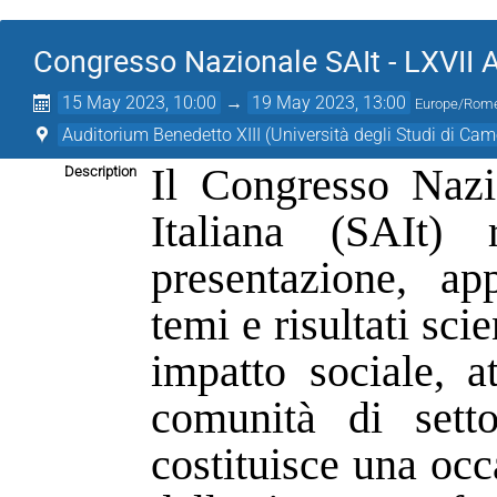
Congresso Nazionale SAIt - LXVII
15 May 2023, 10:00
→
19 May 2023, 13:00
Europe/Rom
Auditorium Benedetto XIII (Università degli Studi di Ca
Il Congresso Nazi
Description
Italiana (SAIt)
presentazione, ap
temi e risultati scie
impatto sociale, at
comunità di setto
costituisce una occ