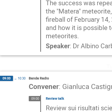
The success was repeat
the "Matera" meteorite,
fireball of February 14
and how it is possible t
meteorites.
Speaker
:
Dr
Albino Ca
Tu
Banda Radio
09:00
→
10:30
Convener
:
Gianluca Castig
Review talk
09:00
Review sui risultati scie