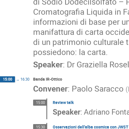
di Sodio Dodecilsolfato –
Cromatografia Liquida in F
informazioni di base per u
manifattura di carta occide
di un patrimonio culturale t
possiedono: la carta.
Speaker
:
Dr
Graziella Rosel
Banda IR-Ottico
15:00
→
16:30
Convener
:
Paolo Saracco
(
Review talk
15:00
Speaker
:
Adriano Font
Osservazioni dell'alba cosmica con JWST
15:30