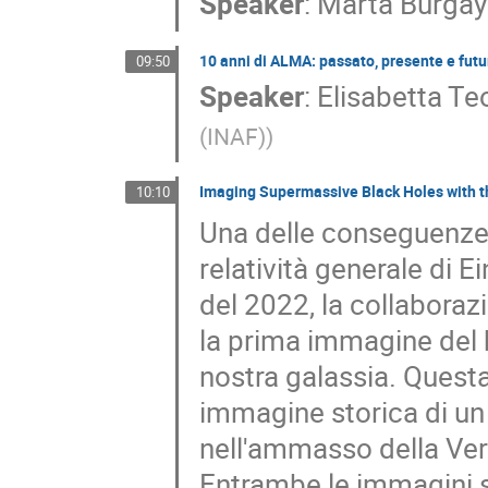
Speaker
:
Marta Burgay
10 anni di ALMA: passato, presente e futu
09:50
Speaker
:
Elisabetta Te
(INAF)
)
Imaging Supermassive Black Holes with t
10:10
Una delle conseguenze p
relatività generale di E
del 2022, la collabora
la prima immagine del 
nostra galassia. Quest
immagine storica di un 
nell'ammasso della Ver
Entrambe le immagini s