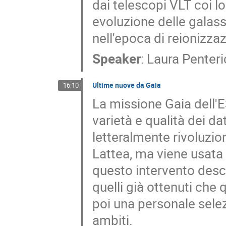
dai telescopi VLT coi lo
evoluzione delle galass
nell'epoca di reionizz
Speaker
:
Laura Penteri
Ultime nuove da Gaia
16:10
La missione Gaia dell'ES
varietà e qualità dei dat
letteralmente rivoluzi
Lattea, ma viene usata i
questo intervento descr
quelli già ottenuti che 
poi una personale selezi
ambiti.