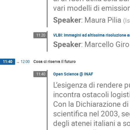
vari modelli di emissio
Speaker
:
Maura Pilia
(
I
VLBI: Immagini ad altissima risoluzione 
11:20
Speaker
:
Marcello Girol
Cosa ci riserva il futuro
11:40
→
12:00
Open Science @ INAF
11:40
L’esigenza di rendere p
incontra ostacoli logis
Con la Dichiarazione di 
scientifica nel 2003, s
degli atenei italiani a