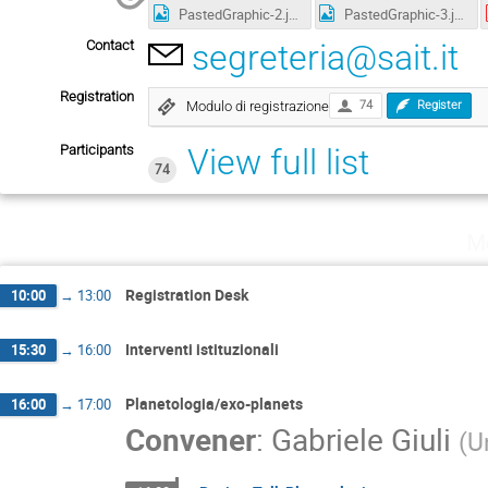
PastedGraphic-2.jpg
PastedGraphic-3.jpg
Contact
segreteria@sait.it
Registration
Modulo di registrazione
74
Register
Participants
View full list
74
M
Registration Desk
10:00
→
13:00
Interventi istituzionali
15:30
→
16:00
Planetologia/exo-planets
16:00
→
17:00
Convener
:
Gabriele Giuli
(
U