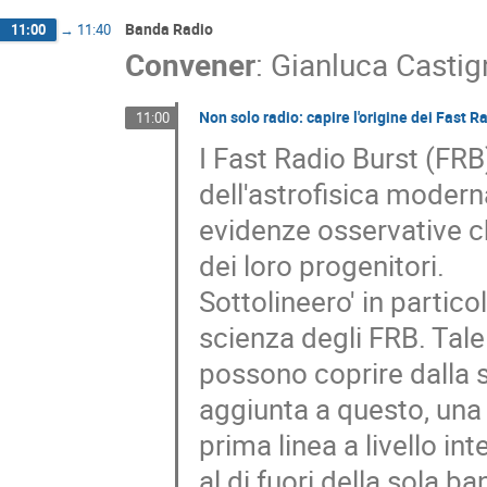
Banda Radio
11:00
→
11:40
Convener
:
Gianluca Castig
Non solo radio: capire l'origine dei Fast R
11:00
I Fast Radio Burst (FRB
dell'astrofisica modern
evidenze osservative ch
dei loro progenitori.
Sottolineero' in particol
scienza degli FRB. Tale
possono coprire dalla s
aggiunta a questo, una 
prima linea a livello in
al di fuori della sola b