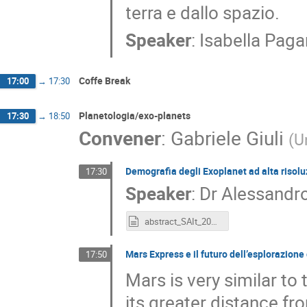
terra e dallo spazio.
Speaker
:
Isabella Pag
Coffe Break
17:00
→
17:30
Planetologia/exo-planets
17:30
→
18:50
Convener
:
Gabriele Giuli
(
U
Demografia degli Exoplanet ad alta risolu
17:30
Speaker
:
Dr
Alessandro
abstract_SAIt_2023.txt
Mars Express e il futuro dell’esplorazione
17:50
Mars is very similar to
its greater distance f