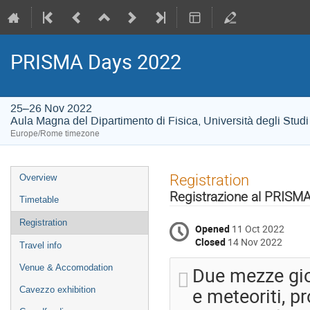
PRISMA Days 2022
25–26 Nov 2022
Aula Magna del Dipartimento di Fisica, Università degli Studi
Europe/Rome timezone
Event
Registration
Overview
menu
Registrazione al PRISM
Timetable
Registration
Opened
11 Oct 2022
Closed
14 Nov 2022
Travel info
Due mezze gio
Venue & Accomodation
e meteoriti, 
Cavezzo exhibition