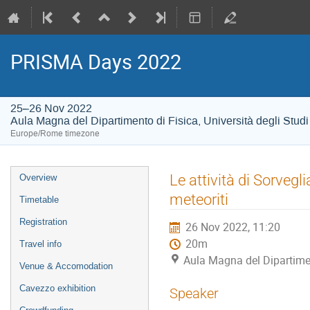
PRISMA Days 2022
25–26 Nov 2022
Aula Magna del Dipartimento di Fisica, Università degli Studi
Europe/Rome timezone
Event
Le attività di Sorveg
Overview
menu
meteoriti
Timetable
Registration
26 Nov 2022, 11:20
20m
Travel info
Aula Magna del Dipartiment
Venue & Accomodation
Cavezzo exhibition
Speaker