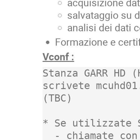
acquisizione dat
salvataggio su 
analisi dei dati
Formazione e certi
Vconf :
Stanza GARR HD (
scrivete mcuhd01
(TBC)

* Se utilizzate S
  - chiamate con Skype l'utente vconf.hd 