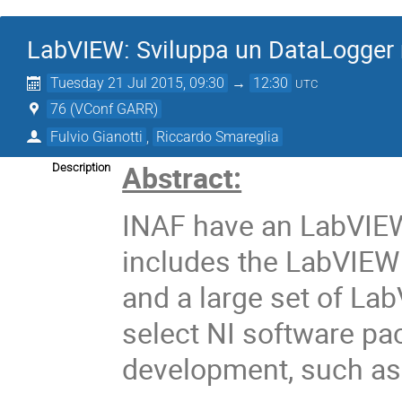
LabVIEW: Sviluppa un DataLogger
Tuesday 21 Jul 2015, 09:30
→
12:30
UTC
76 (VConf GARR)
Fulvio Gianotti
,
Riccardo Smareglia
Abstract:
Description
INAF have an LabVIEW
includes the LabVIEW
and a large set of La
select NI software pa
development, such a