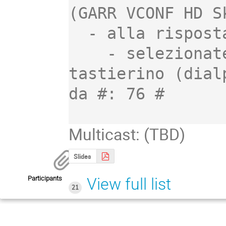
(GARR VCONF HD S
  - alla risposta:

    - selezionate la stanza digitando sul 
tastierino (dial
da #: 76 #

Multicast: (TBD)
Slides
Participants
View full list
21