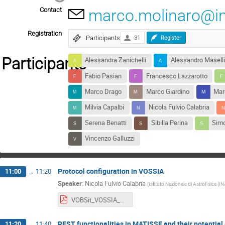
Contact
marco.molinaro@ina
Registration
Participants
31
Register
Participants
Alessandra Zanichelli
Alessandro Maselli
Fabio Pasian
Francesco Lazzarotto
Marco Drago
Marco Giardino
Mar
Milvia Capalbi
Nicola Fulvio Calabria
Serena Benatti
Sibilla Perina
Simo
Vincenzo Galluzzi
Protocol configuration in VOSSIA
11:00
→
11:20
Speaker
:
Nicola Fulvio Calabria
(
Istituto Nazionale di Astrofisica (I
VOBSit_VOSSIA_calabria_16_7_21.pdf
REST functionalities in MATISSE and their potential
11:20
→
11:40