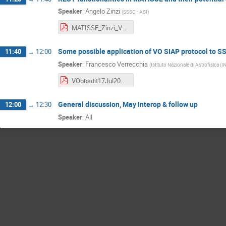
Speaker
:
Angelo Zinzi
(
SSSC - ASI
)
MATISSE_Zinzi_VOSSIA.pdf
Some possible application of VO SIAP protocol to S
11:40
→
12:00
Speaker
:
Francesco Verrecchia
(
Istituto Nazionale di Astrofisica (
VOobsdit17Jul2021_SSDC_SIAP-Archives-sh-ma.pdf
General discussion, May Interop & follow up
12:00
→
12:30
Speaker
:
All