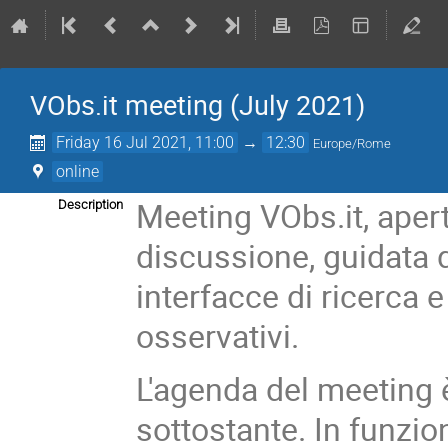
VObs.it meeting (July 2021)
Friday 16 Jul 2021, 11:00
→
12:30
Europe/Rome
online
Meeting VObs.it, aperto
Description
discussione, guidata 
interfacce di ricerca 
osservativi.
L'agenda del meeting è
sottostante. In funzi