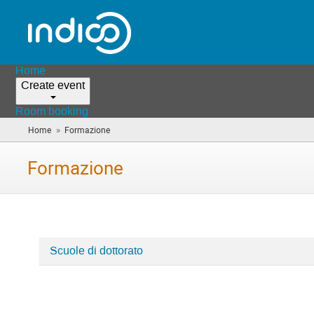
Home
Create event
Room booking
»
Home
Formazione
(you
are
here)
Formazione
Scuole di dottorato
Categories
in
Formazione