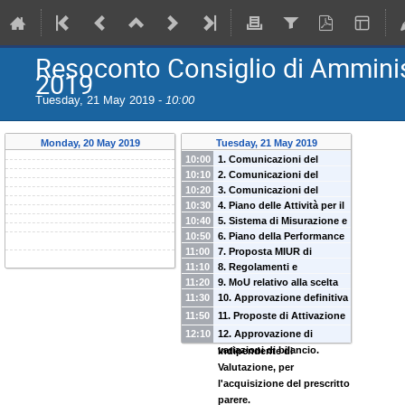
Resoconto Consiglio di Amminis
2019
Tuesday, 21 May 2019 -
10:00
Monday, 20 May 2019
Tuesday, 21 May 2019
10:00
1. Comunicazioni del
10:10
2. Comunicazioni del
Presidente
10:20
3. Comunicazioni del
Direttore Generale.
10:30
4. Piano delle Attività per il
Direttore Scientifico.
10:40
5. Sistema di Misurazione e
Triennio 2019-2021:
10:50
6. Piano della Performance
di Valutazione della
discussione e
11:00
7. Proposta MIUR di
per il Triennio 2019-2021:
Performance: condivisione
deliberazione.
11:10
8. Regolamenti e
insediamento di una sede
approvazione.
del Documento da
11:20
9. MoU relativo alla scelta
Disciplinari: discussione e
INAF in Calabria.
sottoporre all'esame delle
11:30
10. Approvazione definitiva
del sito del Mini Array di
deliberazione.
Discussione e
Organizzazioni Sindacali,
della Direttiva sull’Utilizzo
ASTRI: discussione e
11:50
11. Proposte di Attivazione
deliberazione.
per un confronto, e
delle Risorse Informatiche.
deliberazione.
di tavoli negoziali con ASI.
12:10
12. Approvazione di
dell'Organismo
variazioni di bilancio.
Indipendente di
Valutazione, per
l'acquisizione del prescritto
parere.