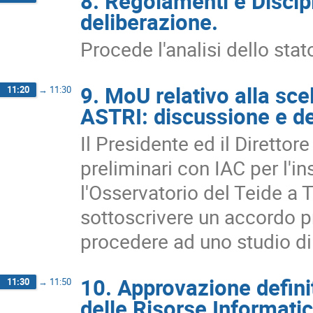
8. Regolamenti e Discipl
deliberazione.
Procede l'analisi dello sta
9. MoU relativo alla scel
11:20
→
11:30
ASTRI: discussione e de
Il Presidente ed il Direttore
preliminari con IAC per l'i
l'Osservatorio del Teide a 
sottoscrivere un accordo 
procedere ad uno studio di f
10. Approvazione definiti
11:30
→
11:50
delle Risorse Informati