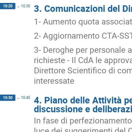
3. Comunicazioni del Dir
10:20
→
10:30
1- Aumento quota associa
2- Aggiornamento CTA-SST
3- Deroghe per personale 
richieste - Il CdA le appro
Direttore Scientifico di com
interessate
4. Piano delle Attività 
10:30
→
10:40
discussione e deliberaz
In fase di perfezionamento 
luce dei suggerimenti del C