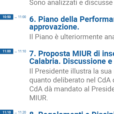
Sono analizzati e discusse
6. Piano della Performa
10:50
→
11:00
approvazione.
Il Piano è ulteriormente a
7. Proposta MIUR di ins
11:00
→
11:10
Calabria. Discussione e
Il Presidente illustra la su
quanto deliberato nel CdA 
CdA dà mandato al Preside
MIUR.
11:10
→
11:20