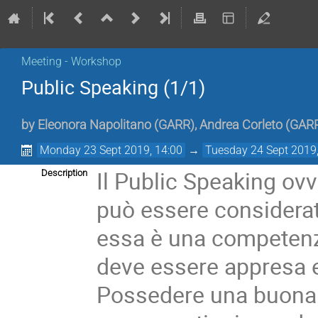
Meeting - Workshop
Public Speaking (1/1)
by
Eleonora Napolitano
(
GARR
)
,
Andrea Corleto
(
GAR
Monday 23 Sept 2019, 14:00
→
Tuesday 24 Sept 2019,
Il Public Speaking ovv
Description
può essere considera
essa è una competenza
deve essere appresa e
Possedere una buona 