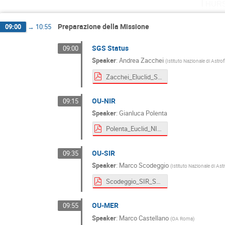
Thurs
Preparazione della Missione
09:00
→
10:55
SGS Status
09:00
Speaker
:
Andrea Zacchei
(
Istituto Nazionale di Astro
Zacchei_Eluclid_SGS_2019_01.pdf
OU-NIR
09:15
Speaker
:
Gianluca Polenta
Polenta_Euclid_NIR_14Feb2019.pdf
OU-SIR
09:35
Speaker
:
Marco Scodeggio
(
Istituto Nazionale di Ast
Scodeggio_SIR_Status_EuclidItalia.pdf
OU-MER
09:55
Speaker
:
Marco Castellano
(
OA Roma
)