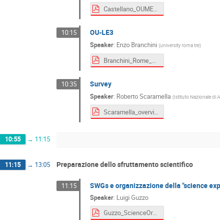
Castellano_OUMER.pdf
OU-LE3
10:15
Speaker
:
Enzo Branchini
(
university roma tre
)
Branchini_Rome_LE3_2019_ok.pdf
Survey
10:35
Speaker
:
Roberto Scaramella
(
Istituto Nazionale di 
Scaramella_overview_EUCLID_ITA_14_02_19.pdf
10:55
→
11:15
Preparazione dello sfruttamento scientifico
11:15
→
13:05
SWGs e organizzazione della "science expl
11:15
Speaker
:
Luigi Guzzo
Guzzo_ScienceOrganisation.pdf