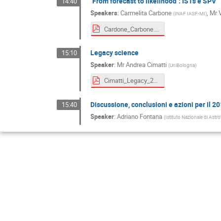
"From forecast to likelihood": ISTs e SPV
14:40
Speakers
:
Carmelita Carbone
,
Mr
(
INAF IASF-MI
)
Cardone_Carbone.pdf
Legacy science
15:10
Speaker
:
Mr
Andrea Cimatti
(
UniBologna
)
Cimatti_Legacy_2019.pdf
Discussione, conclusioni e azioni per il 2
15:40
Speaker
:
Adriano Fontana
(
Istituto Nazionale di Astro