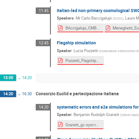
Italian-led non-primary cosmological SW
11:45
Speakers
:
Mr
Carlo Baccigalupi
,
Lauro M
(
SISSA
)
BAccigalupi_CMBXC_report.pdf
Flagship simulation
12:45
Speaker
:
Lucia Pozzetti
(
Osservatorio Astronomico di
Pozzetti_Flagship_Roma19.pdf
13:05
→
14:20
Consorzio Euclid e partecipazione italiana
14:20
→
16:30
systematic errors and e2e simulations for
14:20
Speaker
:
Benjamin Rudolph Granett
(
Istituto Nazi
Granett_gc-syst-roma-2019.pdf