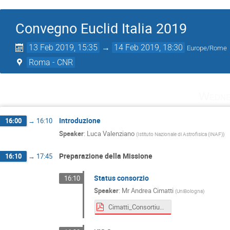
Convegno Euclid Italia 2019
13 Feb 2019, 15:35
→
14 Feb 2019, 18:30
Europe/Rome
Roma - CNR
Wedne
Introduzione
16:00
→
16:10
Speaker
:
Luca Valenziano
(
Istituto Nazionale di Astrofisica (INAF)
)
Preparazione della Missione
16:10
→
17:45
Status consorzio
16:10
Speaker
:
Mr
Andrea Cimatti
(
UniBologna
)
Cimatti_Consortium_2019.pdf