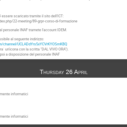
' essere scaricato tramite il sito dell'ICT:
index.php/22-meeting/89-grpr-corso-di-formazione
o al personale INAF tramete l'account IDEM.
ibile al seguente indirizzo:
com/channel/UCLADdYrs5xYCVrKYOSrnKBQ
ra` un'icona con la scritta "DAL VIVO ORA").
 poi a disposizione del personale INAF
Thursday 26 April
amente informatici
amente informatici