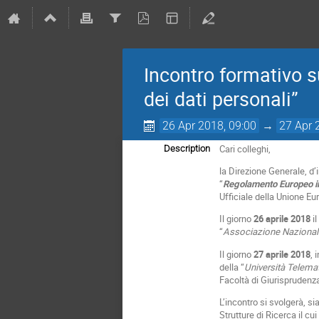
Incontro formativo 
dei dati personali”
26 Apr 2018, 09:00
→
27 Apr 
Cari colleghi,
Description
la Direzione Generale, d’
“
Regolamento Europeo in 
Ufficiale della Unione E
Il giorno
26 aprile 2018
il
“
Associazione Nazionale
Il giorno
27 aprile 2018
, 
della “
Università Telema
Facoltà di Giurisprudenza
L’incontro si svolgerà, si
Strutture di Ricerca il c