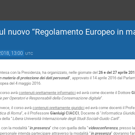
sul nuovo “Regolamento Europeo in ma
2018, 13:00
UTC
intesa con la Presidenza, ha organizzato, nelle giornate del
26 e del 27 aprile
201
materia di protezione dei dati personali
”, approvato il 14 aprile 2016 dal Parl
uropea del 4 maggio 2016.
 corso avrà
contenuti prettamente informatici
ed avrà come docente il Dottore
G
 per Operatori e Responsabili della Conservazione digitale
”.
invece, il corso avrà
contenuti prettamente giuridici
ed avrà come docenti il Prof
tica di Roma
”, e il Professore
Gianluigi CIACCI
, Docente di "
Informatica Giuridi
 della “
Libera Università Internazionale degli Studi Sociali-Guido Carli
”.
a con la modalità “
in presenza
” che con quella della “
videoconferenza
, presso l
ui personale intenda partecipare attraverso la modalità “
in presenza
” dovranno fars