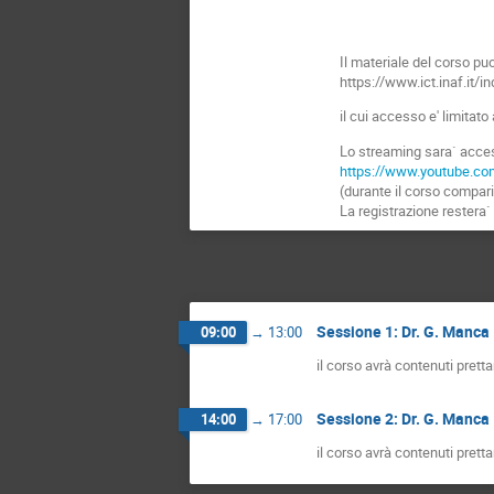
Il materiale del corso puo
https://www.ict.inaf.it/
il cui accesso e' limitat
Lo streaming sara` access
https://www.youtube.
(durante il corso compari
La registrazione restera`
Sessione 1: Dr. G. Manca
09:00
→
13:00
il corso avrà contenuti prett
Sessione 2: Dr. G. Manca
14:00
→
17:00
il corso avrà contenuti prett