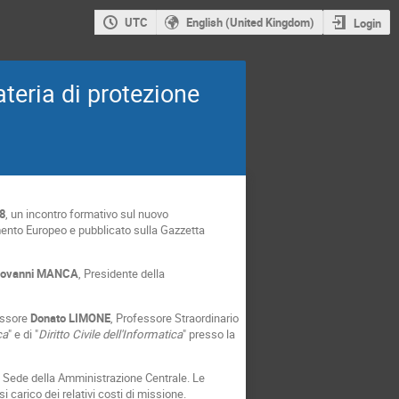
UTC
English (United Kingdom)
Login
teria di protezione
8
, un incontro formativo sul nuovo
amento Europeo e pubblicato sulla Gazzetta
iovanni MANCA
, Presidente della
essore
Donato LIMONE
, Professore Straordinario
ca
" e di "
Diritto Civile dell'Informatica
" presso la
a Sede della Amministrazione Centrale. Le
i carico dei relativi costi di missione.