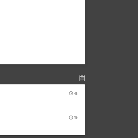
4h
3h