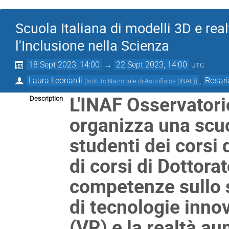
Scuola Italiana di modelli 3D e real
l'Inclusione nella Scienza
18 Sept 2023, 14:00
→
22 Sept 2023, 14:00
UTC
Laura Leonardi
,
Rosari
(
Istituto Nazionale di Astrofisica (INAF)
)
L'INAF Osservator
Description
organizza una scuo
studenti dei corsi 
di corsi di Dottora
competenze sullo s
di tecnologie innov
(VR) e la realtà au