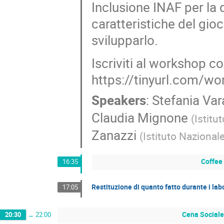
Inclusione INAF per la 
caratteristiche del gio
svilupparlo.
Iscriviti al workshop 
https://tinyurl.com/w
Speakers
:
Stefania Va
Claudia Mignone
(
Istitu
Zanazzi
(
Istituto Nazionale
Coffee
16:35
Restituzione di quanto fatto durante i lab
17:05
Cena Social
20:30
→
22:00