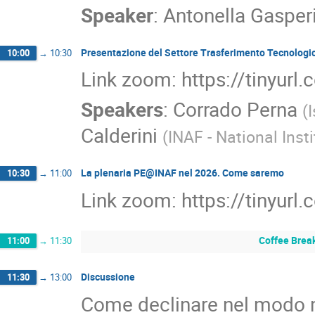
Speaker
:
Antonella Gasperi
Presentazione del Settore Trasferimento Tecnologi
10:00
→
10:30
Link zoom: https://tinyurl
Speakers
:
Corrado Perna
(
I
Calderini
(
INAF - National Inst
La plenaria PE@INAF nel 2026. Come saremo
10:30
→
11:00
Link zoom: https://tinyurl
Coffee Brea
11:00
→
11:30
Discussione
11:30
→
13:00
Come declinare nel modo mi