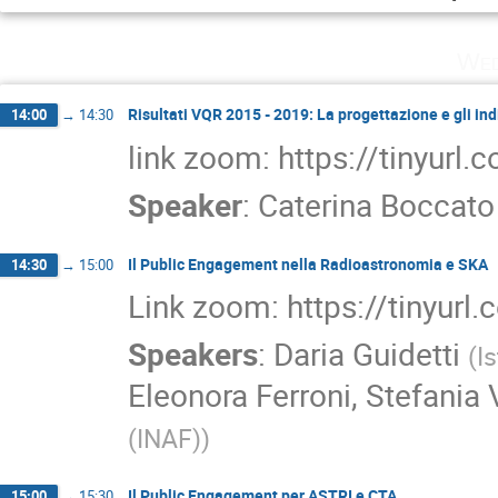
Wed
Risultati VQR 2015 - 2019: La progettazione e gli ind
14:00
→
14:30
link zoom: https://tinyurl.
Speaker
:
Caterina Boccato
Il Public Engagement nella Radioastronomia e SKA
14:30
→
15:00
Link zoom: https://tinyurl
Speakers
:
Daria Guidetti
(
I
Eleonora Ferroni
,
Stefania 
(INAF)
)
Il Public Engagement per ASTRI e CTA
15:00
→
15:30