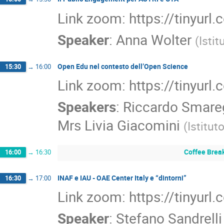
Link zoom: https://tinyurl
Speaker
:
Anna Wolter
(
Istit
Open Edu nel contesto dell’Open Science
15:30
→
16:00
Link zoom: https://tinyurl
Speakers
:
Riccardo Smare
Mrs
Livia Giacomini
(
Istitut
Coffee Brea
16:00
→
16:30
INAF e IAU - OAE Center Italy e “dintorni”
16:30
→
17:00
Link zoom: https://tinyurl
Speaker
:
Stefano Sandrelli