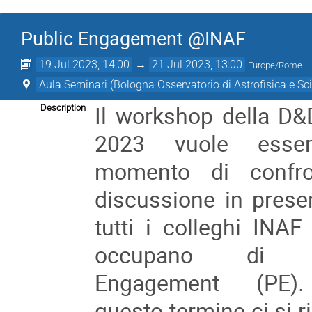
Public Engagement @INAF
19 Jul 2023, 14:00
→
21 Jul 2023, 13:00
Europe/Rome
Aula Seminari (Bologna Osservatorio di Astrofisica e Sc
Il workshop della D
Description
2023 vuole esse
momento di confr
discussione in prese
tutti i colleghi INAF
occupano di P
Engagement (PE)
questo termine ci si r