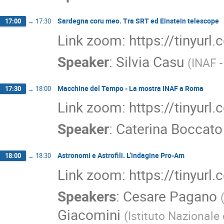
Sardegna coru meo. Tra SRT ed Einstein telescope
17:00
→
17:30
Link zoom: https://tinyurl
Speaker
:
Silvia Casu
(
INAF -
Macchine del Tempo - La mostra INAF a Roma
17:30
→
18:00
Link zoom: https://tinyurl
Speaker
:
Caterina Boccato
Astronomi e Astrofili. L’indagine Pro-Am
18:00
→
18:30
Link zoom: https://tinyurl
Speakers
:
Cesare Pagano
Giacomini
(
Istituto Nazionale 