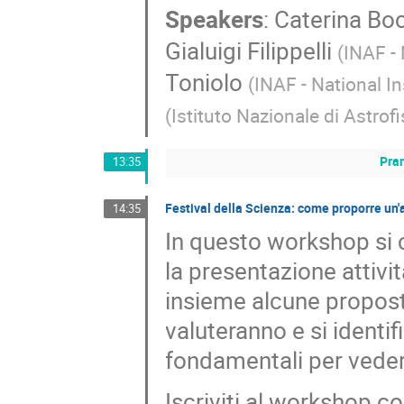
Speakers
:
Caterina Bo
Gialuigi Filippelli
(
INAF - 
Toniolo
(
INAF - National In
(
Istituto Nazionale di Astrof
Pra
13:35
Festival della Scienza: come proporre un'a
14:35
In questo workshop si 
la presentazione attivit
insieme alcune proposte 
valuteranno e si identi
fondamentali per veder
Iscriviti al workshop 