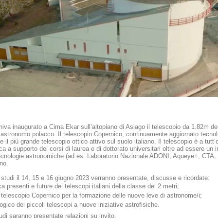
niva inaugurato a Cima Ekar sull’altopiano di Asiago il telescopio da 1.82m d
e astronomo polacco. Il telescopio Copernico, continuamente aggiornato tecnol
e il più grande telescopio ottico attivo sul suolo italiano. Il telescopio è a tut
tica a supporto dei corsi di laurea e di dottorato universitari oltre ad essere u
tecnologie astronomiche (ad es. Laboratorio Nazionale ADONI, Aqueye+, CTA, e
ino.
di studi il 14, 15 e 16 giugno 2023 verranno presentate, discusse e ricordate:
erca presenti e future dei telescopi italiani della classe dei 2 metri;
al telescopio Copernico per la formazione delle nuove leve di astronome/i;
ogico dei piccoli telescopi a nuove iniziative astrofisiche.
tudi saranno presentate relazioni su invito.