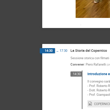
.
La Storia del Copernico
14:30
→
17:30
Sessione storica con filmati
Convener
:
Piero Rafanelli
(
U
Introduzione e 
14:30
Il convegno sarà
- Prof. Roberto 
- Dott. Roberto R
- Prof. Giampaol