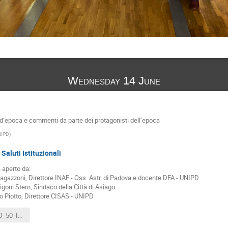
Wednesday 14 June
 d’epoca e commenti da parte dei protagonisti dell’epoca
NIPD
)
Saluti Istituzionali
 aperto da:
Ragazzoni, Direttore INAF - Oss. Astr. di Padova e docente DFA - UNIPD
igoni Stern, Sindaco della Città di Asiago
o Piotto, Direttore CISAS - UNIPD
COPERNICO_50_Introduzione.mp4