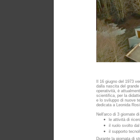
Il 16 giugno del 1973 ve
dalla nascita del grand
operatività, è attualment
scientifica, per la didat
e lo sviluppo di nuove 
dedicata a Leonida Ros
Nell'arco di 3 giornate 
le attività di ric
il ruolo svolto d
il supporto tecnol
Durante la giornata di s