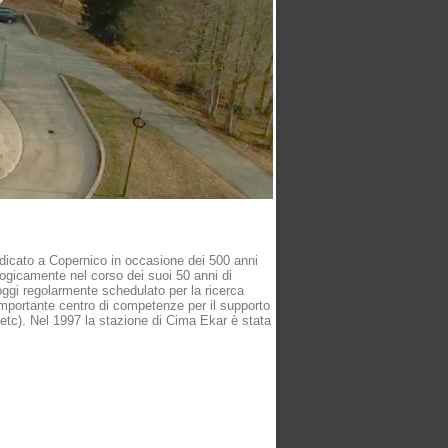
edicato a Copernico in occasione dei 500 anni
ogicamente nel corso dei suoi 50 anni di
t’oggi regolarmente schedulato per la ricerca
n importante centro di competenze per il supporto
tc). Nel 1997 la stazione di Cima Ekar è stata