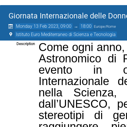
Giornata Internazionale delle Donn
Monday 13 Feb 2023, 09:00
→
18:00
Europe/Rome
Istituto Euro Mediterraneo di Scienza e Tecnologia
Come ogni anno, d
Description
Astronomico di 
evento in oc
Internazionale 
nella Scienza, 
dall’UNESCO, per
stereotipi di g
raggiungere p