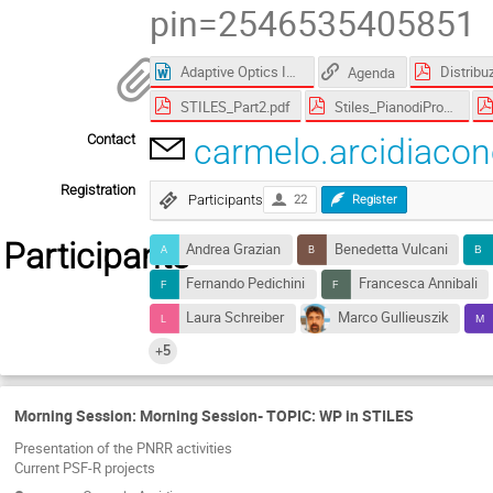
pin=2546535405851
Adaptive Optics Image Processing MAST&R activity for data processing.docx
Agenda
STILES_Part2.pdf
Stiles_PianodiProgetto_20220926fondi.pdf
Contact
carmelo.arcidiacon
Registration
Participants
22
Register
Participants
Andrea Grazian
Benedetta Vulcani
Fernando Pedichini
Francesca Annibali
Laura Schreiber
Marco Gullieuszik
+5
Morning Session: Morning Session- TOPIC: WP in STILES
Presentation of the PNRR activities
Current PSF-R projects