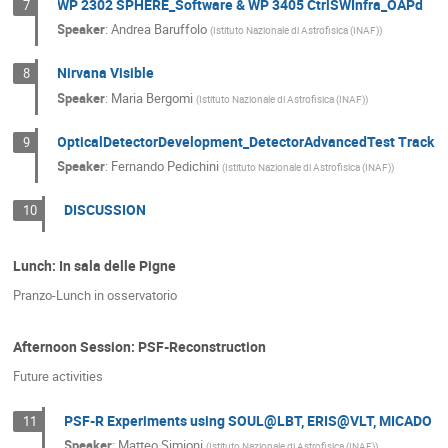
WP 2302 SPHERE_Software & WP 3405 CtrlSWInfra_OAPd
7
Speaker
:
Andrea Baruffolo
(
Istituto Nazionale di Astrofisica (INAF)
)
Nirvana Visible
8
Speaker
:
Maria Bergomi
(
Istituto Nazionale di Astrofisica (INAF)
)
OpticalDetectorDevelopment_DetectorAdvancedTest Track
9
Speaker
:
Fernando Pedichini
(
Istituto Nazionale di Astrofisica (INAF)
)
DISCUSSION
10
Lunch: In sala delle Pigne
Pranzo-Lunch in osservatorio
Afternoon Session: PSF-Reconstruction
Future activities
PSF-R Experiments using SOUL@LBT, ERIS@VLT, MICADO
11
Speaker
:
Matteo Simioni
(
Istituto Nazionale di Astrofisica (INAF)
)