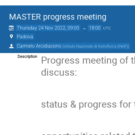
MASTER progress meeting
Thursday 24 Nov 2022, 09:00
→
18:00
UTC
Padova
Carmelo Arcidiacono
(
Istituto Nazionale di Astrofisica (INAF)
)
Progress meeting of 
Description
discuss:
status & progress for