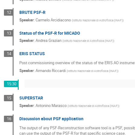
BRUTE PSF-R
12
Speaker
:
Carmelo Arcidiacono
(
Istituto Nazionale di Astrofisica (INAF)
)
Status of the PSF-R for MICADO
13
Speaker
:
Andrea Grazian
(
Istituto Nazionale di Astrofisica (INAF)
)
ERIS STATUS
14
Post commissioning overview of the status of the ERIS AO instrumen
Speaker
:
Armando Riccardi
(
Istituto Nazionale di Astrofisica (INAF)
)
15:30
SUPERSTAR
15
Speaker
:
Antonino Marasco
(
Istituto Nazionale di Astrofisica (INAF)
)
Discussion about PSF application
16
The output of any PSF-Reconstruction software tool is a PSF, possibl
can use the output of the PSF-R for that specific science case.