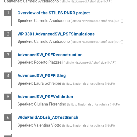
Convener
:
Carmelo Arcidiacono
(
Istituto Nazionale di Astrofisica (INAF)
)
Overview of the STILES PNRR project
1
Speaker
:
Carmelo Arcidiacono
(
Istituto Nazionale di Astrofisica (INAF)
)
WP 3301 AdvancedSW_PSFSimulations
2
Speaker
:
Carmelo Arcidiacono
(
Istituto Nazionale di Astrofisica (INAF)
)
AdvancedSW_PSFReconstruction
3
Speaker
:
Roberto Piazzesi
(
Istituto Nazionale di Astrofisica (INAF)
)
AdvancedSW_PSFFitting
4
Speaker
:
Laura Schreiber
(
Istituto Nazionale di Astrofisica (INAF)
)
AdvancedSW_PSFValidation
5
Speaker
:
Giuliana Fiorentino
(
Istituto Nazionale di Astrofisica (INAF)
)
WideFieldAOLab_AOTestBench
6
Speaker
:
Valentina Viotto
(
Istituto Nazionale di Astrofisica (INAF)
)