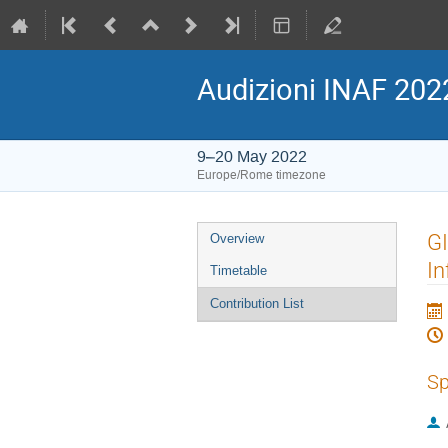
Audizioni INAF 202
9–20 May 2022
Europe/Rome timezone
Event
GI
Overview
menu
In
Timetable
Contribution List
Sp