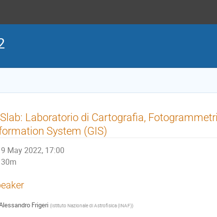
2
Slab: Laboratorio di Cartografia, Fotogrammetr
formation System (GIS)
9 May 2022, 17:00
30m
eaker
Alessandro Frigeri
(
Istituto Nazionale di Astrofisica (INAF)
)