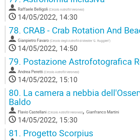
Raffaele Belligoli
(
Circolo Astrofili Veronesi
)
14/05/2022, 14:30
78.
CRAB - Crab Rotation And Be
Gianpietro Favaro
(
Circolo degli Astrofili di Mestre "G. Ruggieri"
)
14/05/2022, 14:50
79.
Postazione Astrofotografica 
Andrea Peretti
(
Circolo Astrofili Veronesi
)
14/05/2022, 15:10
80.
La camera a nebbia dell'Osser
Baldo
,
Flavio Castellani
Gianfranco Martini
(
Circolo Astrofili Veronesi
)
14/05/2022, 15:30
81.
Progetto Scorpius