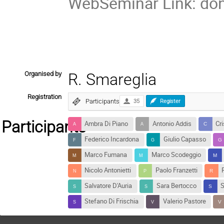
WebSeminar Link: do
Organised by
R. Smareglia
Registration
Participants
35
Register
Participants
Ambra Di Piano
Antonio Addis
Cri
Federico Incardona
Giulio Capasso
Marco Fumana
Marco Scodeggio
Nicolo Antonietti
Paolo Franzetti
Salvatore D'Auria
Sara Bertocco
S
Stefano Di Frischia
Valerio Pastore