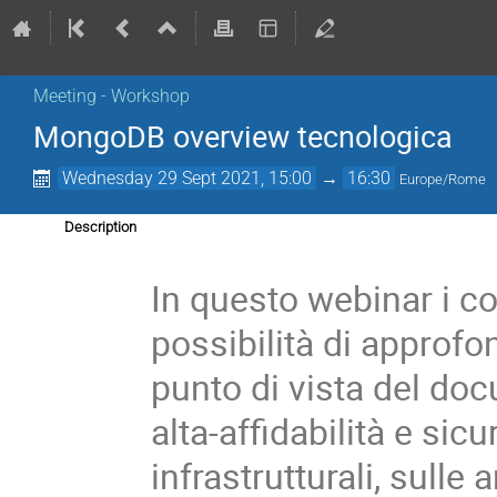
Meeting - Workshop
MongoDB overview tecnologica
Wednesday 29 Sept 2021, 15:00
→
16:30
Europe/Rome
Description
In questo webinar i c
possibilità di approf
punto di vista del doc
alta-affidabilità e sic
infrastrutturali, sulle 