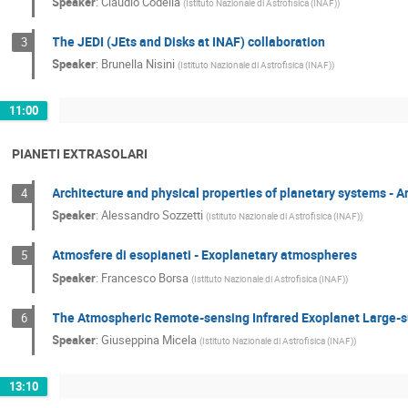
Speaker
:
Claudio Codella
(
Istituto Nazionale di Astrofisica (INAF)
)
The JEDI (JEts and Disks at INAF) collaboration
3
Speaker
:
Brunella Nisini
(
Istituto Nazionale di Astrofisica (INAF)
)
11:00
PIANETI EXTRASOLARI
Architecture and physical properties of planetary systems - Ar
4
Speaker
:
Alessandro Sozzetti
(
Istituto Nazionale di Astrofisica (INAF)
)
Atmosfere di esopianeti - Exoplanetary atmospheres
5
Speaker
:
Francesco Borsa
(
Istituto Nazionale di Astrofisica (INAF)
)
The Atmospheric Remote-sensing Infrared Exoplanet Large-su
6
Speaker
:
Giuseppina Micela
(
Istituto Nazionale di Astrofisica (INAF)
)
13:10