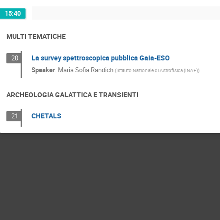
15:40
MULTI TEMATICHE
La survey spettroscopica pubblica Gaia-ESO
20
Speaker
:
Maria Sofia Randich
(
Istituto Nazionale di Astrofisica (INAF)
)
ARCHEOLOGIA GALATTICA E TRANSIENTI
CHETALS
21