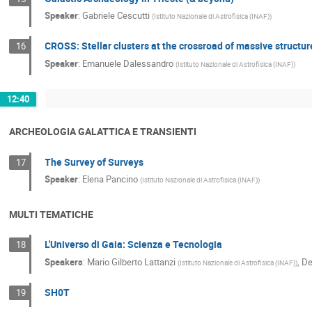
Speaker
:
Gabriele Cescutti
(
Istituto Nazionale di Astrofisica (INAF)
)
CROSS: Stellar clusters at the crossroad of massive structu
16
Speaker
:
Emanuele Dalessandro
(
Istituto Nazionale di Astrofisica (INAF)
)
12:40
ARCHEOLOGIA GALATTICA E TRANSIENTI
The Survey of Surveys
17
Speaker
:
Elena Pancino
(
Istituto Nazionale di Astrofisica (INAF)
)
MULTI TEMATICHE
L'Universo di Gaia: Scienza e Tecnologia
18
Speakers
:
Mario Gilberto Lattanzi
,
De
(
Istituto Nazionale di Astrofisica (INAF)
)
SH0T
19