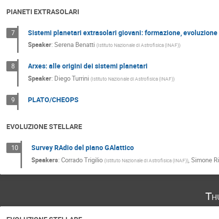
PIANETI EXTRASOLARI
Sistemi planetari extrasolari giovani: formazione, evoluzione
7
Speaker
:
Serena Benatti
(
Istituto Nazionale di Astrofisica (INAF)
)
Arxes: alle origini dei sistemi planetari
8
Speaker
:
Diego Turrini
(
Istituto Nazionale di Astrofisica (INAF)
)
PLATO/CHEOPS
9
EVOLUZIONE STELLARE
Survey RAdio del piano GAlattico
10
Speakers
:
Corrado Trigilio
,
Simone Ri
(
Istituto Nazionale di Astrofisica (INAF)
)
Th