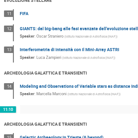
EVOLUZIONE STELLARE
FIFA
11
GIANTS: dal big-bang alle fasi avanzate dell'evoluzione stel
12
Speaker
:
Oscar Straniero
(
Istituto Nazionale di Astrofisica (INAF)
)
Interferometria di intensità con il Mini-Array ASTRI
13
Speaker
:
Luca Zampieri
(
Istituto Nazionale di Astrofisica (INAF)
)
ARCHEOLOGIA GALATTICA E TRANSIENTI
Modeling and Observations of Variable stars as distance Indi
14
Speaker
:
Marcella Marconi
(
Istituto Nazionale di Astrofisica (INAF)
)
11:10
ARCHEOLOGIA GALATTICA E TRANSIENTI
Galactic Archaeology in Trieste (& beyond)
15