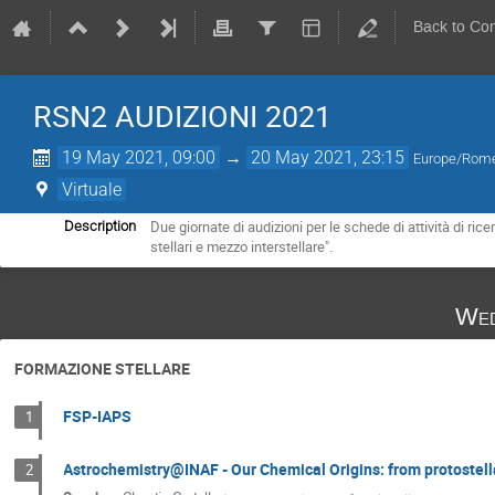
Back to Co
RSN2 AUDIZIONI 2021
19 May 2021, 09:00
→
20 May 2021, 23:15
Europe/Rom
Virtuale
Due giornate di audizioni per le schede di attività di ric
Description
stellari e mezzo interstellare".
Wed
FORMAZIONE STELLARE
FSP-IAPS
1
Astrochemistry@INAF - Our Chemical Origins: from protostell
2