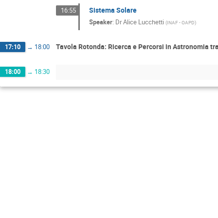
Sistema Solare
16:55
Speaker
:
Dr
Alice Lucchetti
(
INAF - OAPD
)
Tavola Rotonda: Ricerca e Percorsi in Astronomia tra
17:10
→
18:00
18:00
→
18:30