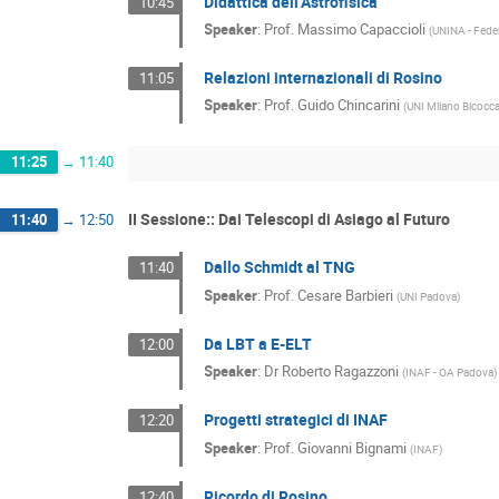
Didattica dell’Astrofisica
10:45
Speaker
:
Prof.
Massimo Capaccioli
(
UNINA - Feder
Relazioni internazionali di Rosino
11:05
Speaker
:
Prof.
Guido Chincarini
(
UNI Milano Bicocc
11:25
→
11:40
II Sessione:: Dai Telescopi di Asiago al Futuro
11:40
→
12:50
Dallo Schmidt al TNG
11:40
Speaker
:
Prof.
Cesare Barbieri
(
UNI Padova
)
Da LBT a E-ELT
12:00
Speaker
:
Dr
Roberto Ragazzoni
(
INAF - OA Padova
)
Progetti strategici di INAF
12:20
Speaker
:
Prof.
Giovanni Bignami
(
INAF
)
Ricordo di Rosino
12:40