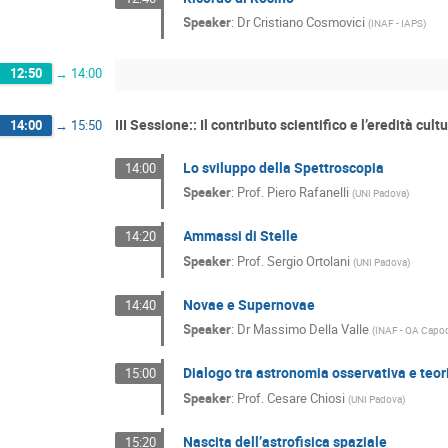
Speaker
:
Dr
Cristiano Cosmovici
(
INAF - IAPS
)
12:50
→
14:00
III Sessione:: Il contributo scientifico e l’eredità cul
14:00
→
15:50
Lo sviluppo della Spettroscopia
14:00
Speaker
:
Prof.
Piero Rafanelli
(
UNI Padova
)
Ammassi di Stelle
14:20
Speaker
:
Prof.
Sergio Ortolani
(
UNI Padova
)
Novae e Supernovae
14:40
Speaker
:
Dr
Massimo Della Valle
(
INAF - OA Capo
Dialogo tra astronomia osservativa e teor
15:00
Speaker
:
Prof.
Cesare Chiosi
(
UNI Padova
)
Nascita dell’astrofisica spaziale
15:20