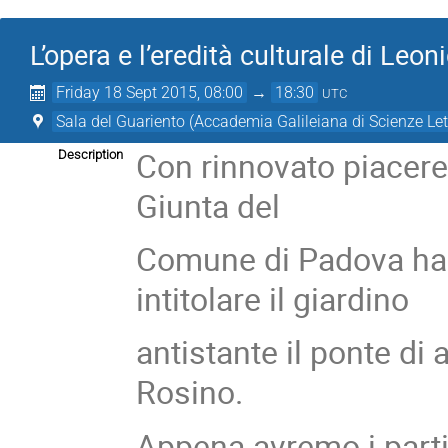
L’opera e l’eredità culturale di Le
Friday 18 Sept 2015, 08:00
→
18:30
UTC
Sala del Guariento (Accademia Galileiana di Scienze Let
Con rinnovato piacere
Description
Giunta del
Comune di Padova ha 
intitolare il giardino
antistante il ponte di
Rosino.
Appena avremo i partic