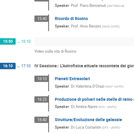
Speaker
:
Prof.
Piero Benvenuti
(
UNI Padova
)
Ricordo di Rosino
15:40
Speaker
:
Prof.
Alvio Renzini
(
INAD OAPD
)
15:50
→
16:10
Video sulla vita di Rosino
IV Sessione:: L’Astrofisica attuale raccontata dai g
16:10
→
17:10
Pianeti Extrasolari
16:10
Speaker
:
Dr
Valentina D'Orazi
(
INAF -OAPD
)
Produzione di polveri nelle stelle di ramo 
16:25
Speaker
:
Dr
Ambra Nanni
(
DFA - UNIPD
)
Struttura/Evoluzione delle galassie
16:40
Speaker
:
Dr
Luca Costantin
(
DFA - UNIPD
)