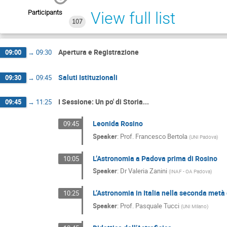
Participants
View full list
107
Apertura e Registrazione
09:00
→
09:30
Saluti Istituzionali
09:30
→
09:45
I Sessione: Un po' di Storia...
09:45
→
11:25
Leonida Rosino
09:45
Speaker
:
Prof.
Francesco Bertola
(
UNI Padova
)
L’Astronomia a Padova prima di Rosino
10:05
Speaker
:
Dr
Valeria Zanini
(
INAF - OA Padova
)
L’Astronomia in Italia nella seconda metà
10:25
Speaker
:
Prof.
Pasquale Tucci
(
UNI Milano
)